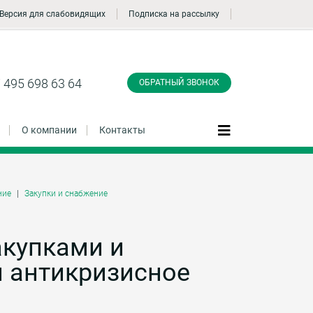
Версия для слабовидящих
Подписка на рассылку
Заказать обратный
звонок
 495 698 63 64
ОБРАТНЫЙ ЗВОНОК
О компании
Контакты
ние
Закупки и снабжение
Даю согласие на обработку персональных
данные и соглашаюсь с
политикой
конфиденциальности
акупками и
 антикризисное
Заказать