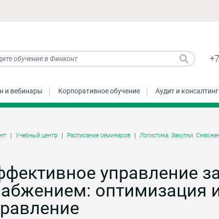
+7
н и вебинары
Корпоративное обучение
Аудит и консалтинг
нт
Учебный центр
Расписание семинаров
Логистика. Закупки. Снабже
ффективное управление з
набжением: оптимизация и
правление