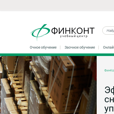
Очное обучение
Заочное обучение
Онлай
ФинКо
Э
с
у