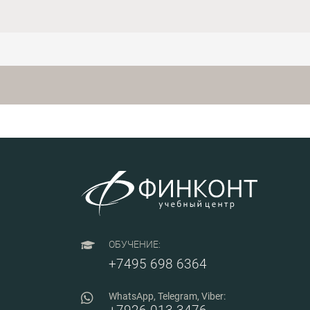
поставок, и конечно, как
методами и критери
готовиться и проводить
поставщиков в рамк
переговоры, в том числе о
импортозамещения,
цене и при неравной
алгоритмами поиск
заинтересованности
отечественных анало
сторон.
научатся эффективн
планировать закупк
оптимизировать це
поставок в новых ре
ОБУЧЕНИЕ:
+7495 698 6364
WhatsApp, Telegram, Viber: