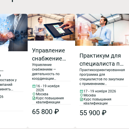
Управление
Практикум для
снабжением
специалиста по
Управление
и запасами
снабжением —
Практикоориентированная
закупкам
предприятия
деятельность по
программа для
и
ми в
координации
специалистов по закупкам
поставок у
взаимодействия
с применением
омпаний
16 - 19 ноября
участников цепи
логистического подхода –
менять
2026
17 - 19 ноября 2026
ещения
поставок в целях
лучшего управленческого
ческую
Москва
Москва
026
обеспечения
«оружия» 21 века. Только
Курс повышения
 Рынок
Курс повышения
добавленной
квалификации
на этой программе
я на
квалификации
ценности для
участники узнают и
по
65 800 ₽
потребителей.
55 900 ₽
научатся применять
ему
«Управление
секретные принципы
уры. На
снабжением и
логистического подхода к
знакомятся с
запасами
закупкам.
ями,