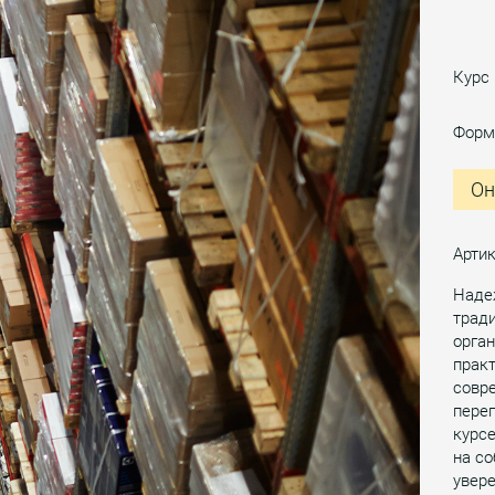
Курс
Форм
Он
Артик
Наде
тради
орган
прак
совре
пере
курсе
на со
увере