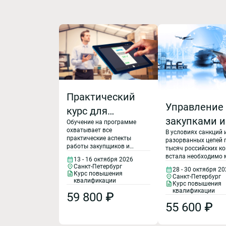
Практический
Управление
курс для
закупками и
Обучение на программе
специалиста по
охватывает все
В условиях санкций 
поставщика
закупкам и
практические аспекты
разорванных цепей 
работы закупщиков и
условиях
тысяч российских к
снабжению:
снабженцев: как
встала необходимо 
13 - 16 октября 2026
импортозам
формировать базу
закупочно–снабжен
технологии,
Санкт-Петербург
28 - 30 октября 2
поставщиков, принимать
политику компании.
Курс повышения
Санкт-Петербург
решение о закупке,
управление
закупок перестроилс
квалификации
Курс повышения
распределять объемы
импортозамещение 
квалификации
поставками,
59 800 ₽
между поставщиков,
значительному объ
формировать складские
55 600 ₽
товарной номенклат
результативные
запасы, как выстраивать
курсе слушатели по
эффективные цепочки
новыми направлени
переговоры