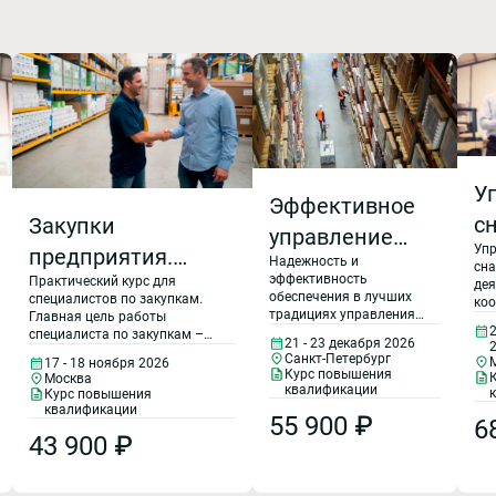
У
Эффективное
с
Закупки
управление
Уп
и
предприятия.
Надежность и
закупками и
сн
эффективность
п
Практический курс для
Взаимоотношения
дея
снабжением:
обеспечения в лучших
специалистов по закупкам.
ко
и переговоры с
традициях управления
Главная цель работы
вз
оптимизация и
2
цепями поставок,
специалиста по закупкам –
уча
21 - 23 декабря 2026
поставщиками
экономия в затратах,
выгодная закупка для
пос
антикризисное
Санкт-Петербург
17 - 18 ноября 2026
организация процессов
предприятия. В ходе
обе
Курс повышения
Москва
закупок, основанная на
управление
программы слушатели узнают
квалификации
до
Курс повышения
хороших практиках
и научатся применять
цен
квалификации
55 900 ₽
российских и
6
проверенные на практике
пот
43 900 ₽
международных
эффективные инструменты
«У
компаний и
работы и переговоров с
сн
современных
поставщиками для получения
за
технологиях, личная
выгодных условий поставки