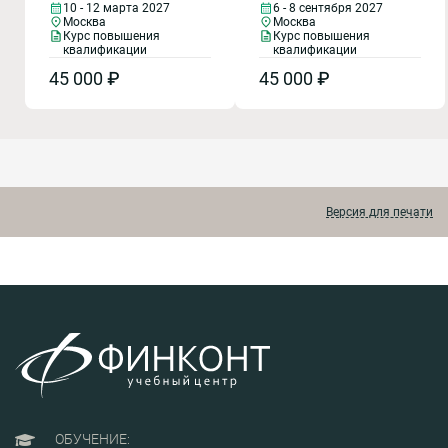
10 - 12 марта 2027
6 - 8 сентября 2027
испытаний и исследований,
испытаний и исследований,
Москва
Москва
основные свойства
основные свойства
Курс повышения
Курс повышения
различных видов
различных видов
квалификации
квалификации
материалов, используемых
материалов, используемых
45 000 ₽
45 000 ₽
в производстве,
в производстве,
проанализированы
проанализированы
причины дефектов и брака.
причины дефектов и брака.
Версия для печати
ОБУЧЕНИЕ: