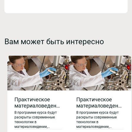
Вам может быть интересно
Практическое
Практическое
материаловедение
материаловедение
и технологии
и технологии
В программе курса будут
В программе курса будут
перспективных
перспективных
раскрыты современные
раскрыты современные
технологии в
технологии в
материалов
материалов
материаловедении,
материаловедении,
методики проведения
методики проведения