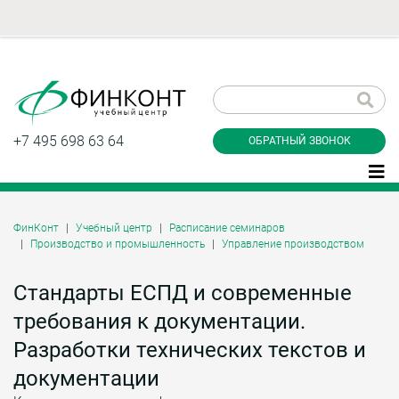
Заказать обратный
звонок
+7 495 698 63 64
ОБРАТНЫЙ ЗВОНОК
ФинКонт
Учебный центр
Расписание семинаров
Производство и промышленность
Управление производством
Даю согласие на обработку персональных
данные и соглашаюсь с
политикой
конфиденциальности
Стандарты ЕСПД и современные
требования к документации.
Разработки технических текстов и
Заказать
документации