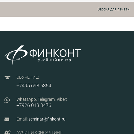
производства с
производства с
производст
помощью
помощью
помощью
Версия для печати
дорожной карты.
дорожной карты.
дорожной к
ОБУЧЕНИЕ:
+7495 698 6364
WhatsApp, Telegram, Viber:
+7926 013 3476
Email:
seminar@finkont.ru
АУДИТ И КОНСАЛТИНГ: