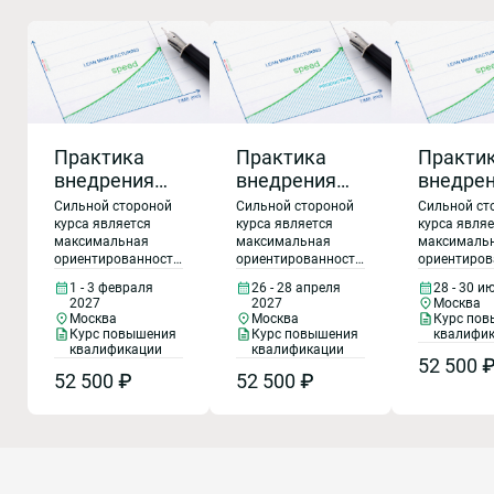
Практика
Практика
Практи
внедрения
внедрения
внедре
технологии
технологии
техноло
Сильной стороной
Сильной стороной
Сильной ст
бережливого
бережливого
бережл
курса является
курса является
курса явля
максимальная
максимальная
максималь
производства
производства
произво
ориентированность
ориентированность
ориентиров
на
на
на
на практическое
на практическое
на практич
1 - 3 февраля
26 - 28 апреля
28 - 30 и
предприятии
предприятии
предпр
применение
применение
применение
2027
2027
Москва
инструментов
инструментов
инструмент
в 2027 году
в 2027 году
в 2027 
Москва
Москва
Курс по
технологии
технологии
технологии
Курс повышения
Курс повышения
квалифи
Бережливого
Бережливого
Бережливо
квалификации
квалификации
52 500 
производства,
производства,
производст
52 500 ₽
52 500 ₽
даются конкретные
даются конкретные
даются кон
алгоритмы с
алгоритмы с
алгоритмы 
пошаговым
пошаговым
пошаговым
развертыванием и
развертыванием и
развертыва
внедрением
внедрением
внедрением
системы
системы
системы
Бережливого
Бережливого
Бережливо