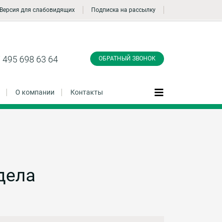
Версия для слабовидящих
Подписка на рассылку
Заказать обратный
звонок
 495 698 63 64
ОБРАТНЫЙ ЗВОНОК
О компании
Контакты
Даю согласие на обработку персональных
данные и соглашаюсь с
политикой
конфиденциальности
дела
Заказать