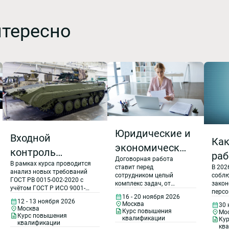
нтересно
Юридические и
Входной
Как
экономические
контроль
раб
Договорная работа
аспекты
В рамках курса проводится
продукции.
В 202
ставит перед
пе
анализ новых требований
договорной
собл
сотрудником целый
Выявление
ГОСТ РВ 0015-002-2020 с
да
закон
комплекс задач, от
учётом ГОСТ Р ИСО 9001-
работы в
персо
правильности решения
контрафактной
ком
2015 и ГОСТ Р 58876-2020 к
16 - 20 ноября 2026
регул
которых зависит
12 - 13 ноября 2026
организации
Москва
СМК организаций,
30 
продукции.
приме
деятельность компании в
Москва
тре
Курс повышения
Мо
участвующих в исполнении
Курс повышения
введе
целом. Курс охватывает
квалификации
Ку
ГОЗ. Рассматриваются: -
Рекламационная
квалификации
половин
весь спектр вопросов,
зак
кв