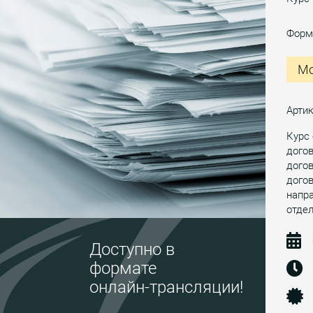
Форм
Мо
Арти
Курс 
догов
догов
дого
напра
отдел
Доступно в
формате
онлайн-трансляции!