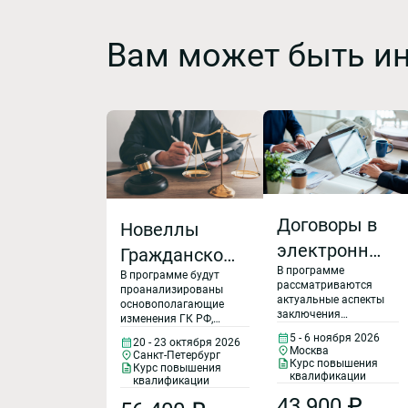
Вам может быть и
Договоры в
Новеллы
электронной
Гражданского
В программе
форме:
В программе будут
Кодекса РФ в
рассматриваются
проанализированы
сложные
актуальные аспекты
практике
основополагающие
заключения
изменения ГК РФ,
вопросы и
работы
договоров в
затрагивающие
5 - 6 ноября 2026
20 - 23 октября 2026
электронной форме,
различные аспекты
судебная
Москва
юриста
Санкт-Петербург
необходимые
деятельности
Курс повышения
Курс повышения
условия для
практика
квалификации
юридических лиц,
квалификации
включения в
рассмотрены
43 900 ₽
договор, которые
значимые решения и