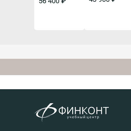
56 400 ₽
позволят избежать
разъяснения высших
рисков при обмене
судебных инстанций
электронными
по спорным вопросам
документами,
правоприменения
противоречивая
норм гражданского
практика признания
законодательства.
договоров
заключенными
путем обмена
электронными
сообщениям,
допустимость и
достоверность
доказательств в
электронной форме,
судебная практика
по спорным
вопросам
использования
электронных
договоров и иных
электронных
документов.