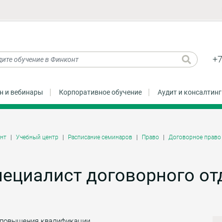
+7
н и вебинары
Корпоративное обучение
Аудит и консалтинг
нт
Учебный центр
Расписание семинаров
Право
Договорное право
ециалист договорного от
 повышения квалификации