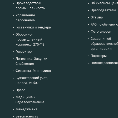
Производство и
Об Учебном цен
промышленность
Преподаватели
Управление
Отзывы
персоналом
FAQ по обучени
Госзакупки и тендеры
Фотогалерея
Оборонно-
Сведения об
промышленный
образовательно
комплекс, 275-ФЗ
организации
Госсектор
Партнеры
Логистика. Закупки.
Полное расписа
Снабжение
Финансы. Экономика
Бухгалтерский учет,
налоги, МСФО
Право
Медицина и
Здравоохранение
Менеджмент
Безопасность