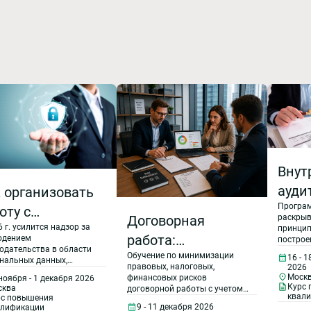
Внут
ауди
 организовать
Програм
(ГОС
оту с
Договорная
раскрыв
9001
6 г. усилится надзор за
рсональными
принци
работа:
юдением
построе
ГОСТ
нными в
одательства в области
функци
Обучение по минимизации
оцениваем и
16 - 
нальных данных,
систем
0015
правовых, налоговых,
пании: новые
2026
ятор планирует
менедж
минимизируем
Моск
финансовых рисков
ноября - 1 декабря 2026
нять все новшества,
качества
2020)
бования
Курс
сква
договорной работы с учетом
нные во второй
риски бизнеса.
требова
квал
рс повышения
позиций Верховного Суда,
Орга
е 2025 г. - новые
онодательства,
требова
9 - 11 декабря 2026
алификации
разъяснений Минфина и ФНС