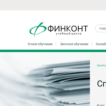
Очное обучение
Заочное обучение
Онлай
ФинКо
Сп
Курс