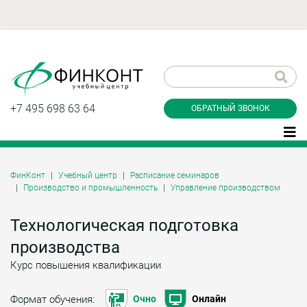
Заказать обратный
звонок
+7 495 698 63 64
ОБРАТНЫЙ ЗВОНОК
ФинКонт
Учебный центр
Расписание семинаров
Производство и промышленность
Управление производством
Даю согласие на обработку персональных
данные и соглашаюсь с
политикой
конфиденциальности
Технологическая подготовка
производства
Курс повышения квалификации
Заказать
Формат обучения:
Очно
Онлайн