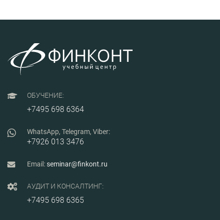
практических задач по
расчету мощности,
рассмотрение алгоритма и
особенностей расчета для
различных видов
производств, факторы,
влияющие на
производственную
мощность, примеры
использования расчетов в
создании бизнес-плана,
практические
ОБУЧЕНИЕ:
рекомендации по
оптимизации
+7495 698 6364
производственной
мощности предприятия.
WhatsApp, Telegram, Viber:
+7926 013 3476
Email:
seminar@finkont.ru
АУДИТ И КОНСАЛТИНГ:
+7495 698 6365