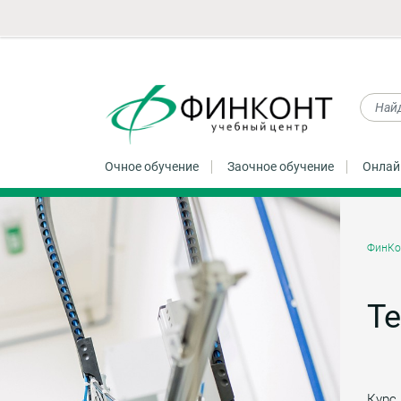
Очное обучение
Заочное обучение
Онлай
ФинКо
Те
Курс