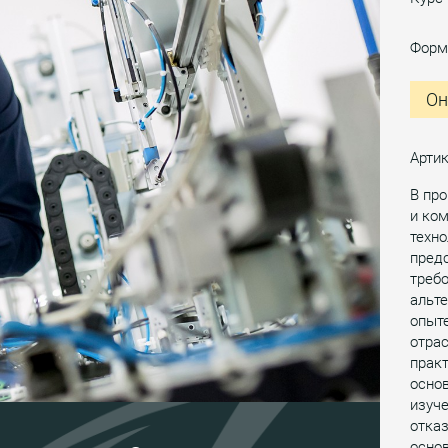
Форм
Он
Артик
В пр
и ко
техно
предс
требо
альт
опыте
отра
практ
основ
изуче
отказ
основ