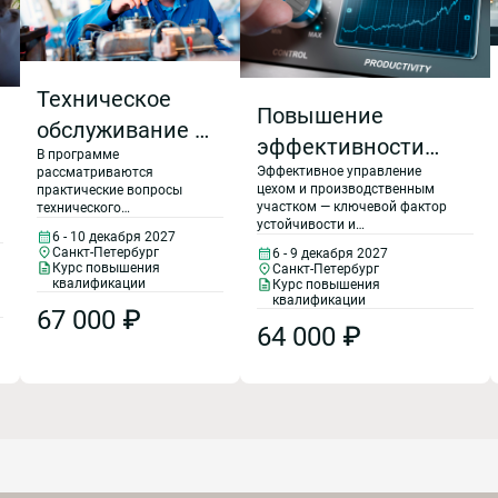
Техническое
Повышение
обслуживание и
эффективности
В программе
ремонт
Эффективное управление
рассматриваются
работы цеха и
промышленного
цехом и производственным
практические вопросы
производственного
участком — ключевой фактор
технического
оборудования
устойчивости и
обслуживания и ремонта
участка
6 - 10 декабря 2027
результативности
промышленного
(ТОиР)
Санкт-Петербург
6 - 9 декабря 2027
промышленного предприятия.
оборудования, контроля за
промышленного
Курс повышения
Санкт-Петербург
Программа разработана
технической
квалификации
Курс повышения
экспертами-практиками и
эксплуатацией и
предприятия
квалификации
67 000 ₽
направлен на формирование
содержанием
64 000 ₽
конкретных управленческих
оборудования.
навыков, позволяющих
повысить производительность,
оптимизировать процессы,
эффективно управлять
командой и ресурсами, снижать
издержки и предотвращать
простои и ошибки.