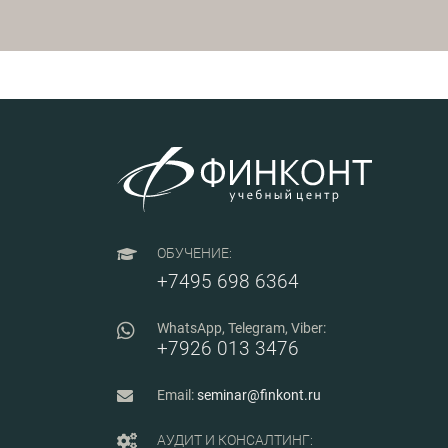
обсудят решени
направленные 
повышение над
оборудования 
эффективности
производства, 
оптимизацию з
процессах эксп
ремонта, а такж
повышение
эффективности
ремонтного и
эксплуатацион
персонала. Осо
внимание будет
примерам реал
ОБУЧЕНИЕ:
концепции «бе
+7495 698 6364
производство» 
процессах ТОиР
программам со
WhatsApp, Telegram, Viber:
затрат и мини
потерь, норми
+7926 013 3476
трудозатрат ре
и эксплуатацио
персонала.
Email:
seminar@finkont.ru
АУДИТ И КОНСАЛТИНГ: