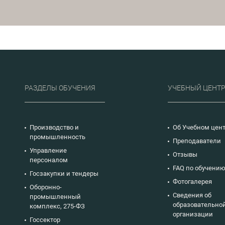
я,
документирования.
на
ежности
и
на
атрат в
луатации и
е на
 труда
РАЗДЕЛЫ ОБУЧЕНИЯ
УЧЕБНЫЙ ЦЕНТ
ного
бое
 уделено
изации
Производство и
Об Учебном цен
режливое
промышленность
в
Преподаватели
,
Управление
Отзывы
кращения
персоналом
мизации
FAQ по обучени
рованию
Госзакупки и тендеры
монтного
Фотогалерея
Оборонно-
нного
Сведения об
промышленный
образовательно
комплекс, 275-ФЗ
организации
Госсектор