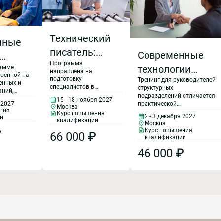
Технический
нные
писатель:
Современные
Программа
создание
технологии
рамме
ия
направлена на
роенной на
технической
подготовку
Тренинг для руководителей
управленческого
ким
енных и
специалистов в
структурных
аний,
документации
общения с
области разработки
ванием
подразделений отличается
накомятся
15 - 18 ноября 2027
технической
 2027
практической
Москва
сотрудниками
ами
ния
документации.
направленностью. В ходе
Курс повышения
2 - 3 декабря 2027
и
Благодаря освещению
обучения участники
квалификации
 базе
Москва
в рамках курса самых
получат практические
равления
₽
Курс повышения
66 000 ₽
актуальных
навыки эффективной
:
квалификации
теоретических
управленческой
 и
вопросов технического
46 000 ₽
: RCM
коммуникации с
Р). В
писательства и
сотрудниками и коллегами.
ммы
ние
закреплению навыков
ся
на практике, слушатели
тегии
тью.
научатся писать
иР, в том
технические тексты,
е
следовать правилам и
ые RCM-
применять
оде
существующие
тели
стандарты