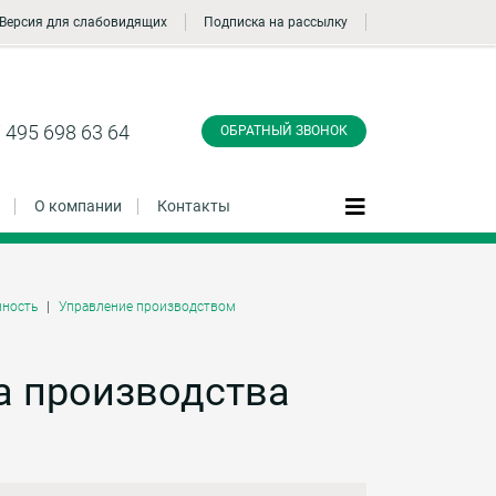
Версия для слабовидящих
Подписка на рассылку
Заказать обратный
звонок
 495 698 63 64
ОБРАТНЫЙ ЗВОНОК
О компании
Контакты
ность
Управление производством
Даю согласие на обработку персональных
данные и соглашаюсь с
политикой
конфиденциальности
а производства
Заказать