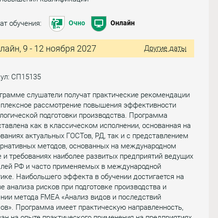
ат обучения:
Очно
Онлайн
лайн, 9 - 12 ноября 2027
Другие даты
ул: СП15135
ограмме слушатели получат практические рекомендации
мплексное рассмотрение повышения эффективности
логической подготовки производства. Программа
тавлена как в классическом исполнении, основанная на
ваниях актуальных ГОСТов, РД, так и с представлением
ернативных методов, основанных на международном
 и требованиях наиболее развитых предприятий ведущих
слей РФ и часто применяемых в международной
ике. Наибольшего эффекта в обучении достигается на
е анализа рисков при подготовке производства и
нии метода FMEA «Анализ видов и последствий
ов». Программа имеет практическую направленность,
ан на опыте практического применения на предприятиях.