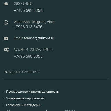
бизнеса/
изучают факторы
ОБУЧЕНИЕ:
финансовых рисков,
влияющие на
+7495 698 6364
стоимость компании.
WhatsApp, Telegram, Viber:
+7926 013 3476
Email:
seminar@finkont.ru
АУДИТ И КОНСАЛТИНГ:
+7495 698 6365
РАЗДЕЛЫ ОБУЧЕНИЯ
Производство и промышленность
Управление персоналом
Госзакупки и тендеры