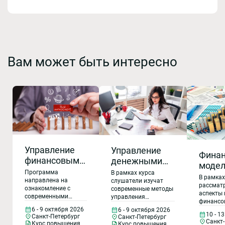
Вам может быть интересно
Управление
Управление
Финан
финансовыми
денежными
модел
рисками в
средствами
Программа
В рамках курса
и оце
В рамках
компаниях
направлена на
(ДДС).
слушатели изучат
инвес
рассмат
ознакомление с
современные методы
реального
Планирование,
аспекты 
проек
современными
управления
сектора
финансо
анализ,
методами
денежными
6 - 9 октября 2026
бизнеса/
6 - 9 октября 2026
экономики:
контроль
идентификации и
средствами,
10 - 1
Санкт-Петербург
Санкт-Петербург
инвести
управления
направленные на
Санкт
финансовая
денежных
Курс повышения
Курс повышения