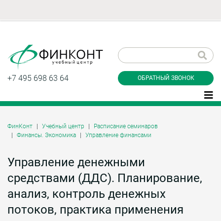
Заказать обратный
звонок
+7 495 698 63 64
ОБРАТНЫЙ ЗВОНОК
ФинКонт
Учебный центр
Расписание семинаров
Финансы. Экономика
Управление финансами
Даю согласие на обработку персональных
данные и соглашаюсь с
политикой
конфиденциальности
Управление денежными
средствами (ДДС). Планирование,
анализ, контроль денежных
Заказать
потоков, практика применения