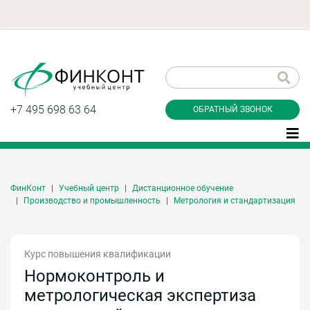
Заказать обратный
звонок
+7 495 698 63 64
ОБРАТНЫЙ ЗВОНОК
ФинКонт
Учебный центр
Дистанционное обучение
Даю согласие на обработку персональных
Производство и промышленность
Метрология и стандартизация
данные и соглашаюсь с
политикой
конфиденциальности
Курс повышения квалификации
Нормоконтроль и
Заказать
метрологическая экспертиза