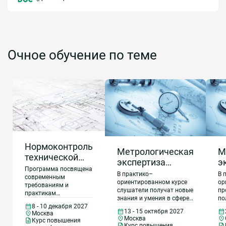
Очное обучение по теме
Нормоконтроль
Метрологическая
М
технической
экспертиза
э
документации:
Программа посвящена
технической
т
В практико–
В 
современные
современным
документации в
д
ориентированном курсе
ор
требованиям и
требования
слушатели получат новые
пр
2027 году
2
практикам
знания и умения в сфере
по
нормоконтроля
метрологической
ум
8 - 10 декабря 2027
технической
13 - 15 октября 2027
Москва
экспертизы технической
ме
документации изделий
Москва
Курс повышения
документации по
эк
Курс повышения
машиностроения и