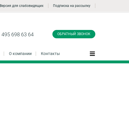
Версия для слабовидящих
Подписка на рассылку
Заказать обратный
звонок
 495 698 63 64
ОБРАТНЫЙ ЗВОНОК
О компании
Контакты
Даю согласие на обработку персональных
данные и соглашаюсь с
политикой
конфиденциальности
Заказать