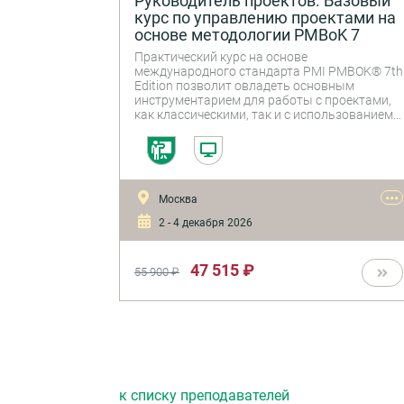
Руководитель проектов. Базовый
курс по управлению проектами на
основе методологии PMBoK 7
Практический курс на основе
международного стандарта PMI PMBOK® 7th
Edition позволит овладеть основным
инструментарием для работы с проектами,
как классическими, так и с использованием
гибких подходов. Курс позволяет приобрести
навыки выбора оптимального подхода для
проекта, инициации проекта, планирования, 
его реализации, управления
заинтересованными сторонами проекта,
•••
Москва
рисками и изменениями. Практическая
направленность курса (30% теории, 70%
2 - 4 декабря 2026
практики) позволяет применить полученные
навыки в реальных проектах сразу после
завершения курса, повышая эффективность
47 515 ₽
55 900 ₽
реализации проектов.
к списку преподавателей