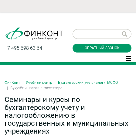
Заказать обратный
звонок
+7 495 698 63 64
ОБРАТНЫЙ ЗВОНОК
ФинКонт
Учебный центр
Бухгалтерский учет, налоги, МСФО
Даю согласие на обработку персональных
Бухучёт и налоги в госсекторе
данные и соглашаюсь с
политикой
конфиденциальности
Семинары и курсы по
бухгалтерскому учету и
налогообложению в
государственных и муниципальных
Заказать
учреждениях