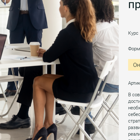
п
Курс
Форм
Он
Артик
В со
дост
необх
себес
страт
разви
реали