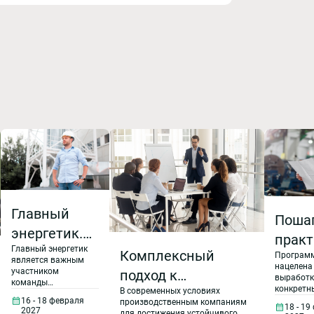
Главный
Поша
энергетик.
практ
Главный энергетик
Управление
Комплексный
Программ
расч
является важным
нацелена
службой
участником
подход к
норм 
выработк
команды
главного
конкретн
В современных условиях
внедрению и
управления
выраб
разработ
16 - 18 февраля
производственным компаниям
производством.
18 - 19
энергетика
2027
внедрени
для достижения устойчивого