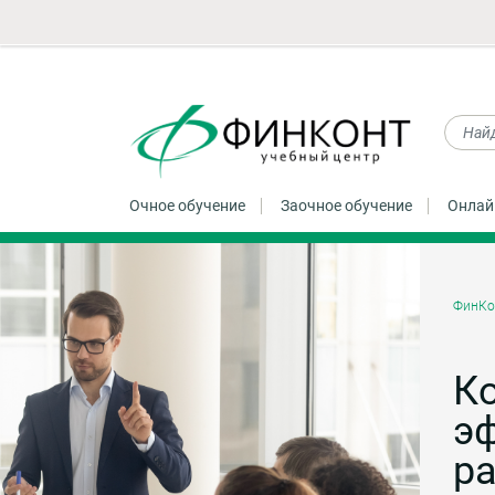
Очное обучение
Заочное обучение
Онлай
ФинКо
К
э
р