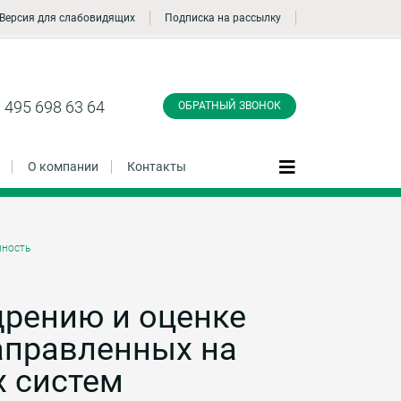
Версия для слабовидящих
Подписка на рассылку
Заказать обратный
звонок
 495 698 63 64
ОБРАТНЫЙ ЗВОНОК
О компании
Контакты
ность
Даю согласие на обработку персональных
данные и соглашаюсь с
политикой
конфиденциальности
дрению и оценке
аправленных на
Заказать
х систем