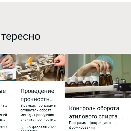
нтересно
ые
Проведение
прочностных
нных
В рамках программы
расчетов
Контроль оборота
слушатели освоят
ных
машин и
этилового спирта в
мней
методы проведения
из
анализа прочности и
 и
механизмов
Программа фокусируется на
фармацевтическом
долговечности
 2027
8 - 9 февраля 2027
формировании
фер
деталей и