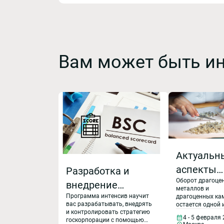
Вам может быть и
Актуальн
аспекты
Разработка и
Оборот драгоце
учета
внедрение
металлов и
драгоцен
Программа интенсив научит
стратегии
драгоценных ка
вас разрабатывать, внедрять
остается одной 
металлов
развития
и контролировать стратегию
наиболее
4 - 5 февраля
госкорпорации с помощью
регулируемых с