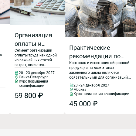
Организация
о
оплаты и
Практические
Сегмент организации
нормирование
сю
рекомендации по
оплаты труда как одной
труда на
из важнейших статей
Контроль и испытания оборонной
предупреждению
затрат, является
и
предприятии
продукции на всех этапах
значимым не только
применения
жизненного цикла являются
20 - 23 декабря 2027
для проведения
Санкт-Петербург
обязательными для организаций,
контроля деятельности
контрафактной и
Курс повышения
участвующих в выполнении
предприятия, но и
23 - 24 декабря 2027
квалификации
государственного оборонного
фальсифицированной
планирования и
Москва
заказа, поскольку обеспечивают
59 800 ₽
Курс повышения квалификации
прогнозирования. В
соответствие продукции
продукции при
рамках курса
установленным требованиям.
45 000 ₽
рассмотрены методики
выполнении
нормирования труда и
способы их
государственного
использования,
оборонного заказа.
организация оплаты
труда на предприятиях.
Требования ГОСТ Р