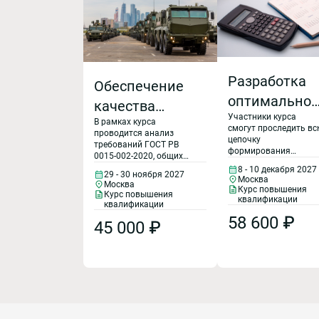
Разработка
Обеспечение
оптимальног
качества
Участники курса
штатного
В рамках курса
продукции при
смогут проследить в
проводится анализ
расписания
цепочку
выполнении
требований ГОСТ РВ
формирования
0015-002-2020, общих
на основани
ГОЗ с учётом
штатного расписания,
требований по ГОСТ Р
8 - 10 декабря 2027
параллельно
29 - 30 ноября 2027
процессов,
ИСО 9001-2015 и
Москва
требований
Москва
разработав
Курс повышения
дополнительных
Курс повышения
нормативы
оргструктуры
квалификации
требований по ГОСТ Р
стандартов
квалификации
численности на
58876-2020, к СМК
и расчета
58 600 ₽
основании
«СРПП. ВТ».
45 000 ₽
организаций.
оргструктуры.
Рассматриваются:
нормативной
Методы
Научатся правильно
вопросы входного
определять
численности
контроля изделий
обнаружения
потребность в
военной техники по ГОСТ
сотрудниках и
РВ 0015-308-2017;
контрафактной
составлять прогноз
типовая методика
необходимой
продукции
обнаружения
численности
контрафактной