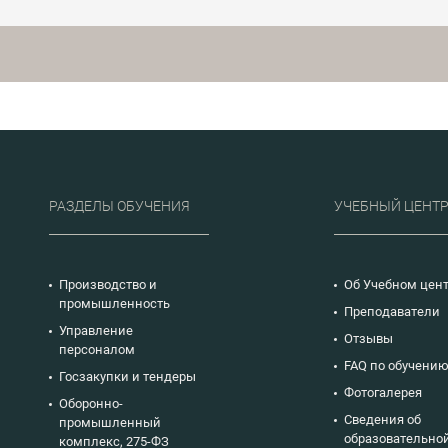
57880, ГОСТ Р 57881,
ГОСТ Р 70740-2023,
ГОСТ Р 70741-2023,
ГОСТ Р 70742-2023
РАЗДЕЛЫ ОБУЧЕНИЯ
УЧЕБНЫЙ ЦЕНТ
Производство и
Об Учебном цен
промышленность
Преподаватели
Управление
Отзывы
персоналом
FAQ по обучени
Госзакупки и тендеры
Фотогалерея
Оборонно-
Сведения об
промышленный
образовательно
комплекс, 275-ФЗ