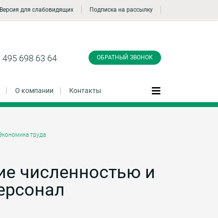
Версия для слабовидящих
Подписка на рассылку
Заказать обратный
звонок
 495 698 63 64
ОБРАТНЫЙ ЗВОНОК
О компании
Контакты
Экономика труда
Даю согласие на обработку персональных
данные и соглашаюсь с
политикой
конфиденциальности
ие численностью и
ерсонал
Заказать