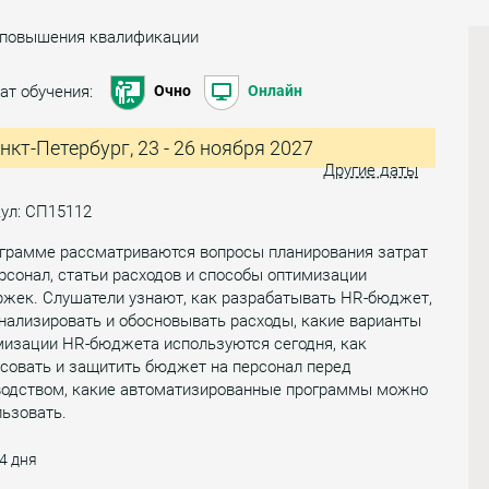
 повышения квалификации
ат обучения:
Очно
Онлайн
нкт-Петербург, 23 - 26 ноября 2027
Другие даты
ул: СП15112
ограмме рассматриваются вопросы планирования затрат
рсонал, статьи расходов и способы оптимизации
ржек. Слушатели узнают, как разрабатывать HR-бюджет,
нализировать и обосновывать расходы, какие варианты
мизации HR-бюджета используются сегодня, как
совать и защитить бюджет на персонал перед
водством, какие автоматизированные программы можно
ьзовать.
4 дня