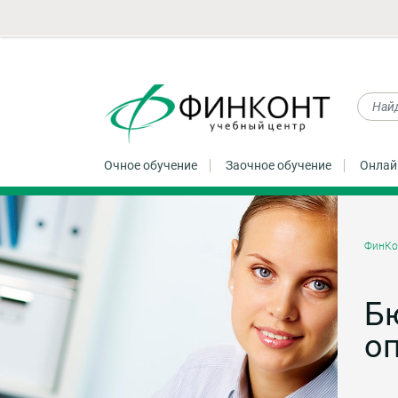
Очное обучение
Заочное обучение
Онлай
ФинКо
Б
о