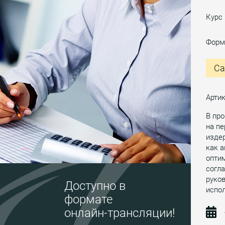
Курс
Форм
Са
Артик
В пр
на пе
изде
как а
опти
согла
руко
Доступно в
испол
формате
онлайн-трансляции!