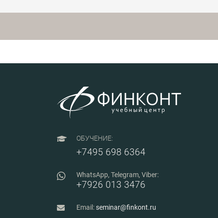
различных категорий
продукции с примерами;
персонала.
рекомендации по оценке
СМК поставщиков по
ГОСТ Р 58338-2017, по
проведению аудита
поставщиков; порядок
предъявления и
удовлетворения
рекламаций по ГОСТ РВ
0015-703-2019.
ОБУЧЕНИЕ:
+7495 698 6364
WhatsApp, Telegram, Viber:
+7926 013 3476
Email:
seminar@finkont.ru