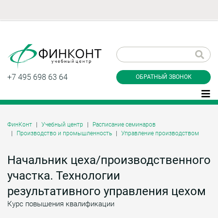
Заказать обратный
звонок
+7 495 698 63 64
ОБРАТНЫЙ ЗВОНОК
ФинКонт
Учебный центр
Расписание семинаров
Производство и промышленность
Управление производством
Даю согласие на обработку персональных
данные и соглашаюсь с
политикой
конфиденциальности
Начальник цеха/производственного
участка. Технологии
результативного управления цехом
Заказать
Курс повышения квалификации