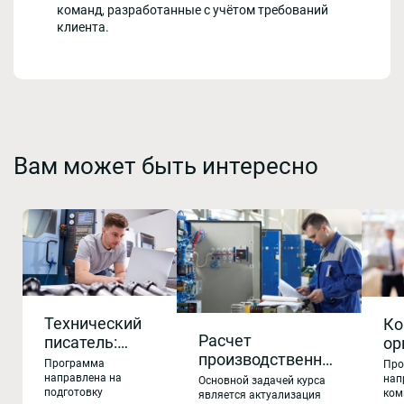
команд, разработанные с учётом требований
клиента.
Вам может быть интересно
Технический
Ко
Расчет
писатель:
ор
производственной
создание
оп
Программа
Про
мощности и
технической
направлена на
ра
нап
Основной задачей курса
подготовку
ком
загрузки
является актуализация
документации
сл