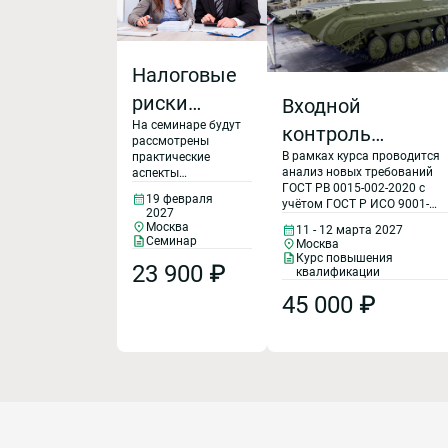
Налоговые
риски
Входной
На семинаре будут
договорной
контроль
рассмотрены
работы
В рамках курса проводится
продукции.
практические
анализ новых требований
аспекты
Выявление
ГОСТ РВ 0015-002-2020 с
налоговых рисков,
19 февраля
учётом ГОСТ Р ИСО 9001-
возникающих при
контрафактной
2027
2015 и ГОСТ Р 58876-2020 к
заключении
Москва
11 - 12 марта 2027
СМК организаций,
договоров.
продукции.
Семинар
Москва
участвующих в исполнении
Курс повышения
23 900 ₽
ГОЗ. Рассматриваются: -
Рекламационная
квалификации
вопросы входного контроля
работа при
45 000 ₽
изделий военной техники по
ГОСТ РВ 0015-308-2017; -
исполнении ГОЗ
категории получаемой
продукции; - структура
системы предотвращения
применения контрафактной
и фальсифицированной
продукции; - типовая
методика испытаний на
определение признаков