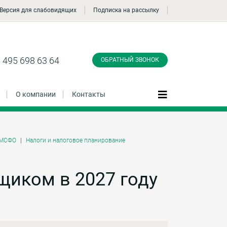
Версия для слабовидящих
Подписка на рассылку
Заказать обратный
звонок
 495 698 63 64
ОБРАТНЫЙ ЗВОНОК
О компании
Контакты
, МСФО
Налоги и налоговое планирование
Даю согласие на обработку персональных
данные и соглашаюсь с
политикой
конфиденциальности
щиком в 2027 году
Заказать