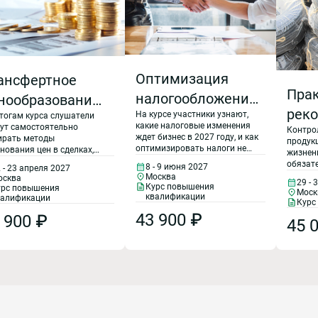
Оптимизация
ансфертное
Пра
налогообложения
нообразование,
рек
На курсе участники узнают,
и налоговые
тогам курса слушатели
нтролируемые
какие налоговые изменения
ут самостоятельно
Контро
пре
риски с учетом
елки и
ждет бизнес в 2027 году, и как
ирать методы
продукц
оптимизировать налоги не
нования цен в сделках,
при
жизнен
изменений в
аимозависимые
допустив ошибок.
зводить поиск
обязат
8 - 9 июня 2027
 - 23 апреля 2027
конт
оставимых компаний
законодательстве
участв
ца: как
Москва
осква
29 - 
чмарки), познакомятся с
Курс повышения
госуда
урс повышения
фал
Моск
с 2027 года
одами по подготовке
бежать
квалификации
заказа
валификации
Курс
тной документации,
соотве
прод
43 900 ₽
логовые риски.
 900 ₽
дами и планами по
устано
45 
говой политике в области
вып
дебная
 а также узнают способы
госу
ения налоговых потерь и
актика и новое
мотрят свежую судебную
обор
тику по сделкам между
имозависимыми лицами.
Треб
конодательстве
5788