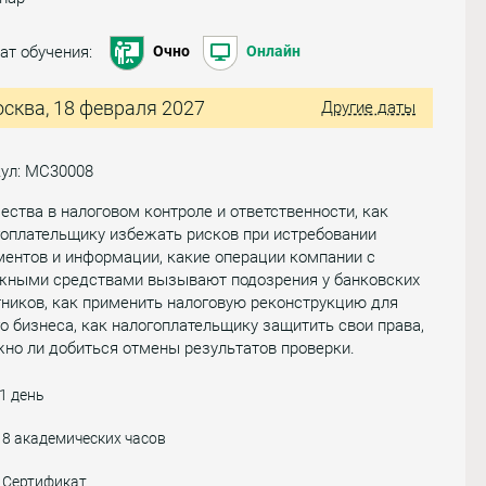
ат обучения:
Очно
Онлайн
сква, 18 февраля 2027
Другие даты
кул: МС30008
ства в налоговом контроле и ответственности, как
оплательщику избежать рисков при истребовании
ентов и информации, какие операции компании с
жными средствами вызывают подозрения у банковских
ников, как применить налоговую реконструкцию для
о бизнеса, как налогоплательщику защитить свои права,
но ли добиться отмены результатов проверки.
1 день
8 академических часов
Сертификат