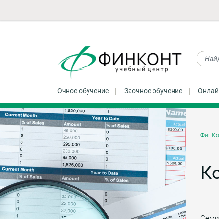
Очное обучение
Заочное обучение
Онлай
ФинКо
Ко
Семи