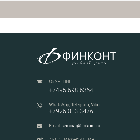
контрафакта с примерами; -
требования к СМК
дистрибьютеров по ГОСТ Р
58338-2017; - алгоритм
проведения аудита
поставщиков; -
практические аспекты
ведения рекламационной
работы при внедрении ГОСТ
РВ 0015-703-2019.
ОБУЧЕНИЕ:
+7495 698 6364
WhatsApp, Telegram, Viber:
+7926 013 3476
Email:
seminar@finkont.ru
АУДИТ И КОНСАЛТИНГ: