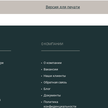
ГОСТ
Версия для печати
ГОСТ
ГОСТ
Р
О КОМПАНИИ
тре
О компании
Вакансии
Наши клиенты
ю
Обратная связь
Блог
Документы
й
Политика
конфиденциальности