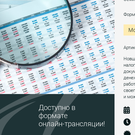
Форм
Мо
Арти
Новше
налог
докум
дене
работ
своег
и мож
Доступно в
формате
онлайн-трансляции!