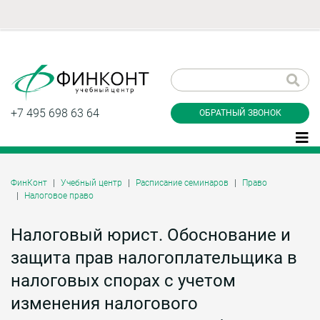
Заказать обратный
звонок
+7 495 698 63 64
ОБРАТНЫЙ ЗВОНОК
ФинКонт
Учебный центр
Расписание семинаров
Право
Налоговое право
Даю согласие на обработку персональных
данные и соглашаюсь с
политикой
конфиденциальности
Налоговый юрист. Обоснование и
защита прав налогоплательщика в
налоговых спорах с учетом
Заказать
изменения налогового