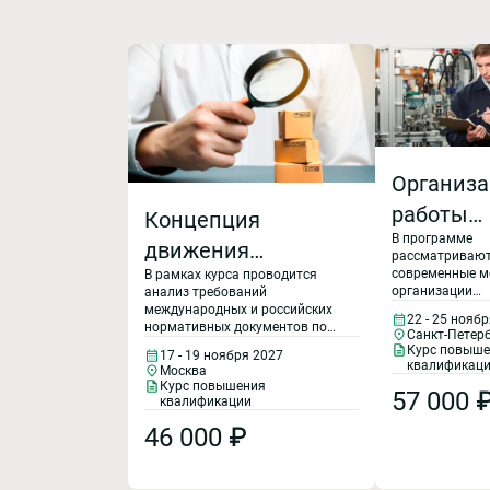
Организ
работы
Концепция
В программе
отдела
движения
рассматриваю
техничес
современные м
В рамках курса проводится
неопределенности
организации
анализ требований
контроля
измерений.
процессов отде
международных и российских
22 - 25 нояб
технического
нормативных документов по
Контрол
Санкт-Петер
Бюджет
контроля качес
выражению неопределённости
Курс повыш
17 - 19 ноября 2027
направленные 
качества
измерений. Рассматриваются:
квалификац
неопределенности.
Москва
оптимизацию з
история появления требований
Курс повышения
продукци
57 000 
работы предпр
к неопределённости измерений
Погрешность и
квалификации
в данном
в России; шесть принципов
неопределенность
46 000 ₽
направлении.
концепции неопределённости
Каждый блок
измерений; особенности
закреплен дел
расчёта стандартной
играми и
неопределённости типа А и