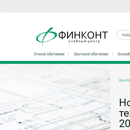
Очное обучение
Заочное обучение
Онлай
ФинКо
Н
те
20