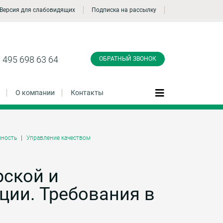
Версия для слабовидящих
Подписка на рассылку
Заказать обратный
звонок
 495 698 63 64
ОБРАТНЫЙ ЗВОНОК
О компании
Контакты
ность
Управление качеством
Даю согласие на обработку персональных
данные и соглашаюсь с
политикой
конфиденциальности
рской и
ции. Требования в
Заказать