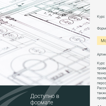
Курс
Форм
Мо
Арти
Курс
пров
техно
после
перс
Рассм
такж
Доступно в
пров
формате