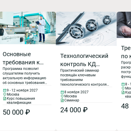
Тре
Основные
Технологический
по 
требования к
контроль КД
Прог
кач
раскр
Программа позволит
компетентности
Практический семинар
(конструкторской
про
постр
слушателям получить
посвящён ключевым
функ
лаборатории по
актуальную информацию
документации)
Орг
требованиям
сист
об основных требованиях
8 -
технологического контроля
ГОСТ ISO/IEC
качес
на основе
к компетентности
раб
Мо
конструкторской
9 - 12 ноября 2027
требо
лаборатории по ГОСТ
8 ноября 2027
Ку
17025-2019
документации (КД) в
Москва
стандартов
требо
ос
Москва
кв
ISO/IEC 17025-2019, о
Курс повышения
соответствии со
ИСО 9
Семинар
порядке прохождения
квалификации
стандартами Единой
ЕСТПП (единой
на
48
РВ 00
процедуры аккредитации
системы технологической
24 000 ₽
СМК и
50 000 ₽
(расширения области
системы
дея
подготовки производства
обесп
аккредитации) и
(ЕСТПП) и современными
а так
технологической
подтверждения
отд
требованиями к
метод
компетентности для
информации об изделии.
подготовки
орга
тех
испытательных