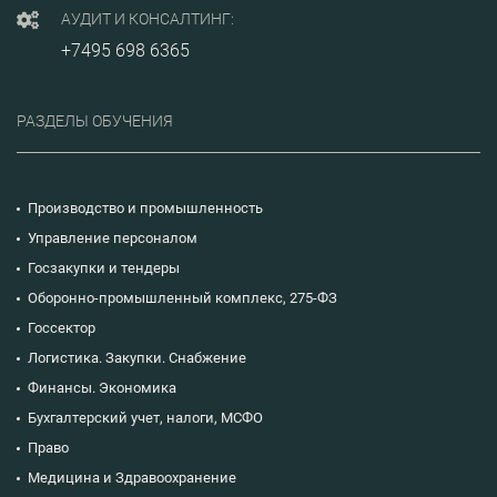
утилизации и
утилизации и
утилиза
АУДИТ И КОНСАЛТИНГ:
экспорта ПА и др.
экспорта ПА и др.
экспорт
+7495 698 6365
РАЗДЕЛЫ ОБУЧЕНИЯ
Производство и промышленность
Управление персоналом
Госзакупки и тендеры
Оборонно-промышленный комплекс, 275-ФЗ
Госсектор
Логистика. Закупки. Снабжение
Финансы. Экономика
Бухгалтерский учет, налоги, МСФО
Право
Медицина и Здравоохранение