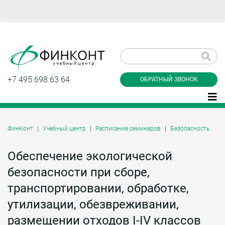
Заказать обратный
звонок
+7 495 698 63 64
ОБРАТНЫЙ ЗВОНОК
ФинКонт
Учебный центр
Расписание семинаров
Безопасность
Даю согласие на обработку персональных
данные и соглашаюсь с
политикой
Обеспечение экологической
конфиденциальности
безопасности при сборе,
транспортировании, обработке,
Заказать
утилизации, обезвреживании,
размещении отходов I-IV классов