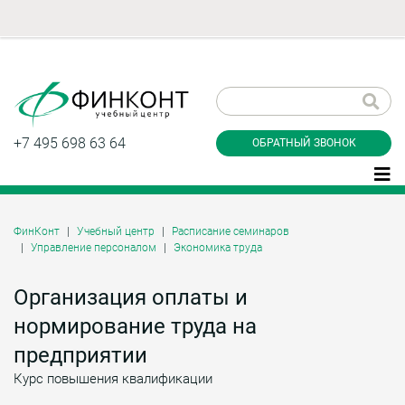
Заказать обратный
звонок
+7 495 698 63 64
ОБРАТНЫЙ ЗВОНОК
ФинКонт
Учебный центр
Расписание семинаров
Управление персоналом
Экономика труда
Даю согласие на обработку персональных
данные и соглашаюсь с
политикой
конфиденциальности
Организация оплаты и
нормирование труда на
предприятии
Заказать
Курс повышения квалификации