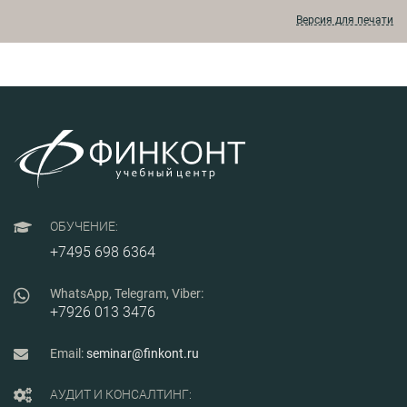
себя: 
специф
Версия для печати
теряют
мотив
эффект
привод
избыт
выплат
семина
того, ч
специа
рабочи
провер
россий
Участн
только 
ОБУЧЕНИЕ:
модели
+7495 698 6364
решени
можно 
своей 
WhatsApp, Telegram, Viber:
следую
+7926 013 3476
Email:
seminar@finkont.ru
АУДИТ И КОНСАЛТИНГ: