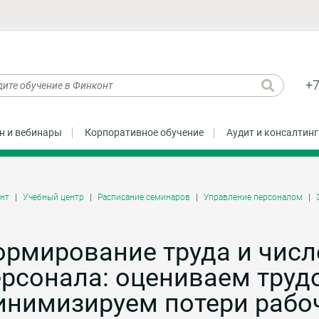
+7
н и вебинары
Корпоративное обучение
Аудит и консалтинг
нт
Учебный центр
Расписание семинаров
Управление персоналом
ормирование труда и числ
рсонала: оцениваем труд
инимизируем потери рабо