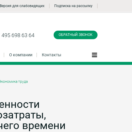
Версия для слабовидящих
Подписка на рассылку
Заказать обратный
звонок
 495 698 63 64
ОБРАТНЫЙ ЗВОНОК
О компании
Контакты
Экономика труда
Даю согласие на обработку персональных
данные и соглашаюсь с
политикой
конфиденциальности
енности
озатраты,
Заказать
чего времени