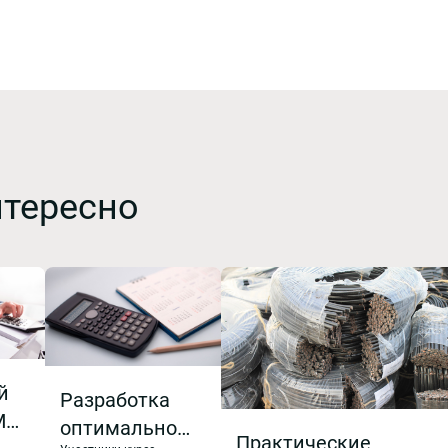
нтересно
й
Разработка
МК
оптимального
Практические