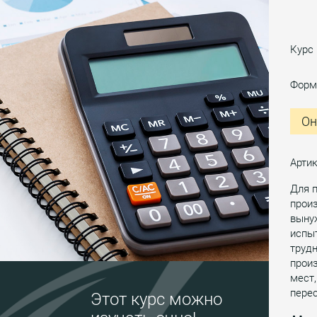
Курс
Форм
Он
Арти
Для 
прои
выну
испыт
трудн
произ
мест,
пере
Этот курс можно