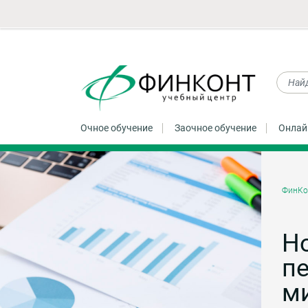
Очное обучение
Заочное обучение
Онлай
ФинКо
Н
пе
м