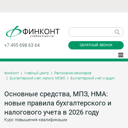
Заказать обратный
звонок
+7 495 698 63 64
ОБРАТНЫЙ ЗВОНОК
ФинКонт
Учебный центр
Расписание семинаров
Бухгалтерский учет, налоги, МСФО
Бухгалтерский учет и аудит
Даю согласие на обработку персональных
данные и соглашаюсь с
политикой
конфиденциальности
Основные средства, МПЗ, НМА:
новые правила бухгалтерского и
налогового учета в 2026 году
Заказать
Курс повышения квалификации