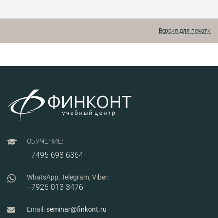
аккредитации IТ-
освещаются изменения
компаний.
бухгалтерского и
налогового
законодательства 2026
Версия для печати
года.
ОБУЧЕНИЕ:
+7495 698 6364
WhatsApp, Telegram, Viber:
+7926 013 3476
Email:
seminar@finkont.ru