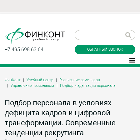
Заказать обратный
звонок
+7 495 698 63 64
ОБРАТНЫЙ ЗВОНОК
ФинКонт
Учебный центр
Расписание семинаров
Управление персоналом
Подбор и адаптация персонала
Даю согласие на обработку персональных
данные и соглашаюсь с
политикой
конфиденциальности
Подбор персонала в условиях
дефицита кадров и цифровой
трансформации. Современные
Заказать
тенденции рекрутинга