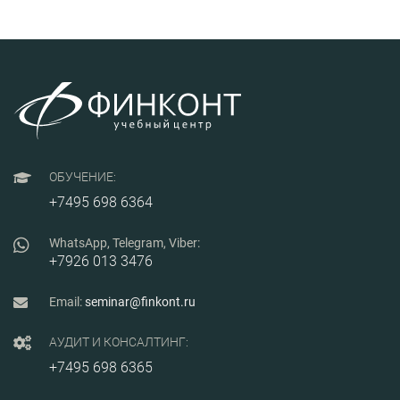
фальсиф
продукци
методика
определе
контрафа
примерам
требования
дистриб
ГОСТ Р 5
алгорит
аудита п
практиче
ОБУЧЕНИЕ:
ведения
реклама
+7495 698 6364
при внед
0015-703
WhatsApp, Telegram, Viber:
+7926 013 3476
Email:
seminar@finkont.ru
АУДИТ И КОНСАЛТИНГ:
+7495 698 6365