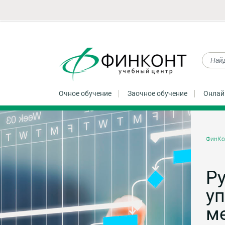
Очное обучение
Заочное обучение
Онлай
ФинКо
Ру
у
м