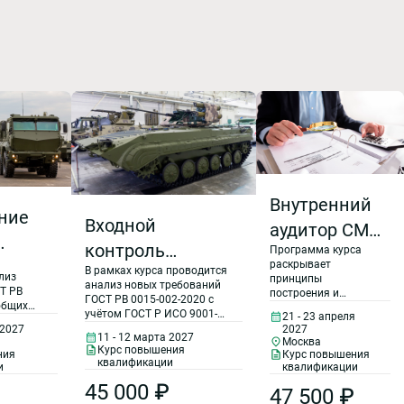
Внутренний
ние
Входной
аудитор СМК
контроль
Программа курса
(ГОСТ Р ИСО
и при
раскрывает
В рамках курса проводится
продукции.
9001-2015,
лиз
принципы
анализ новых требований
нии
Т РВ
построения и
Выявление
ГОСТ РВ 0015-002-2020 с
ГОСТ РВ
общих
функционирования
том
учётом ГОСТ Р ИСО 9001-
21 - 23 апреля
ГОСТ Р
системы
контрафактной
0015-002-
2015 и ГОСТ Р 58876-2020 к
 2027
2027
и
менеджмента
11 - 12 марта 2027
ий
Москва
СМК организаций,
продукции.
х
Курс повышения
качества, состав
2020).
ния
Курс повышения
участвующих в исполнении
квалификации
ГОСТ Р
ов
требований
и
квалификации
ГОЗ. Рассматриваются: -
Рекламационная
Организация
МК
требования ГОСТ Р
вопросы входного контроля
45 000 ₽
».
47 500 ₽
ИСО 9001 – 2015 и
работа при
изделий военной техники по