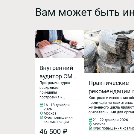
Вам может быть и
Внутренний
аудитор СМК
Практические
Программа курса
(ГОСТ Р ИСО
раскрывает
рекомендации 
9001-2015,
принципы
построения и
Контроль и испытания об
предупрежден
ГОСТ РВ
функционирования
продукции на всех этапах
16 - 18 декабря
применения
системы
жизненного цикла являют
0015-002-
2026
менеджмента
обязательными для орган
Москва
контрафактной
качества, состав
2020).
участвующих в выполнен
Курс повышения
21 - 22 декабря 2026
требований
квалификации
государственного оборон
фальсифициро
Москва
Организация
требования ГОСТ Р
заказа, поскольку обеспе
Курс повышения квали
46 500 ₽
ИСО 9001 – 2015 и
соответствие продукции
продукции при