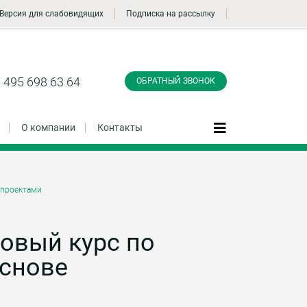
Версия для слабовидящих
Подписка на рассылку
Заказать обратный
звонок
 495 698 63 64
ОБРАТНЫЙ ЗВОНОК
О компании
Контакты
 проектами
Даю согласие на обработку персональных
данные и соглашаюсь с
политикой
конфиденциальности
зовый курс по
основе
Заказать