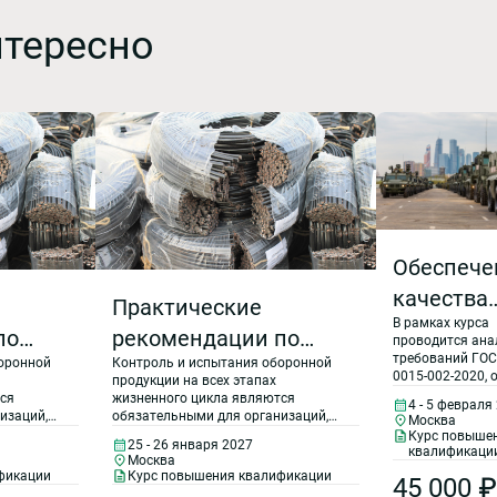
нтересно
Обеспече
качества
Практические
В рамках курса
продукци
по
рекомендации по
проводится ана
выполне
требований ГОС
оронной
Контроль и испытания оборонной
ию
предупреждению
0015-002-2020, 
продукции на всех этапах
ГОЗ с учё
требований по 
применения
ся
жизненного цикла являются
4 - 5 февраля
ИСО 9001-2015 
изаций,
обязательными для организаций,
требован
Москва
 и
контрафактной и
дополнительны
ии
участвующих в выполнении
Курс повыше
25 - 26 января 2027
требований по 
стандарт
квалификаци
ного
государственного оборонного
ванной
фальсифицированной
Москва
58876-2020, к С
чивают
заказа, поскольку обеспечивают
фикации
Курс повышения квалификации
«СРПП. ВТ
45 000 ₽
организаций.
соответствие продукции
продукции при