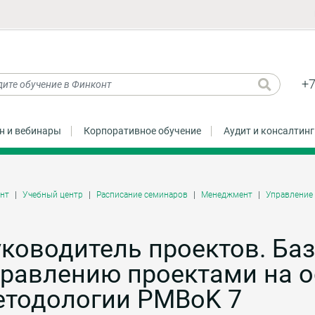
+7
н и вебинары
Корпоративное обучение
Аудит и консалтинг
нт
Учебный центр
Расписание семинаров
Менеджмент
Управление
ководитель проектов. Ба
правлению проектами на 
етодологии PMBoK 7