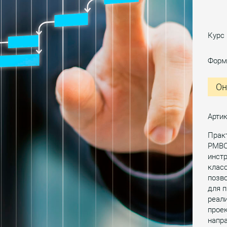
Курс
Форм
Он
Арти
Практ
PMBOK
инстр
класс
позво
для п
реал
проек
напра