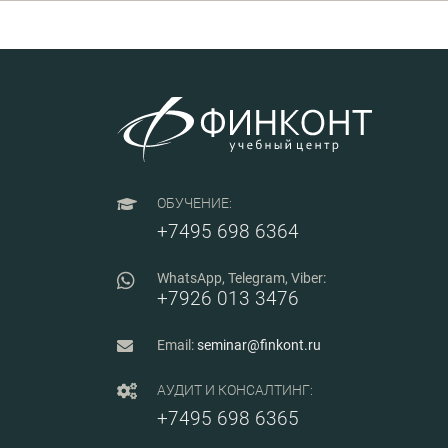
операций
функционал
программы MS Exc
ОБУЧЕНИЕ:
+7495 698 6364
WhatsApp, Telegram, Viber:
+7926 013 3476
Email:
seminar@finkont.ru
АУДИТ И КОНСАЛТИНГ:
+7495 698 6365