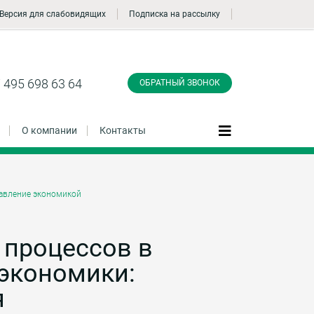
Версия для слабовидящих
Подписка на рассылку
Заказать обратный
звонок
 495 698 63 64
ОБРАТНЫЙ ЗВОНОК
О компании
Контакты
авление экономикой
Даю согласие на обработку персональных
данные и соглашаюсь с
политикой
конфиденциальности
 процессов в
экономики:
Заказать
я