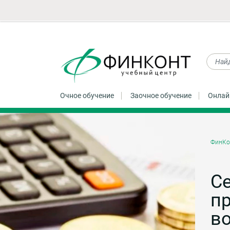
Очное обучение
Заочное обучение
Онлай
ФинКо
Се
п
во