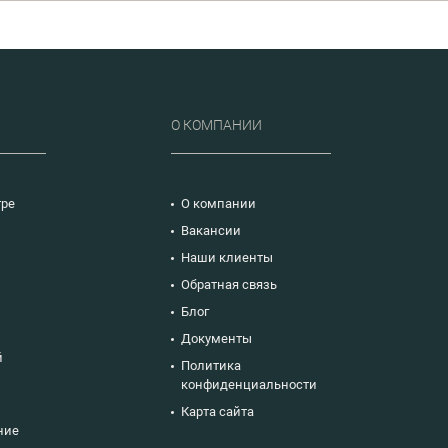
роведению аудита
оставщиков; порядок
редъявления и
довлетворения
ламаций по ГОСТ РВ
15-703-2019.
Р
О КОМПАНИИ
тре
О компании
Вакансии
Наши клиенты
ю
Обратная связь
Блог
Документы
й
Политика
конфиденциальности
Карта сайта
ние