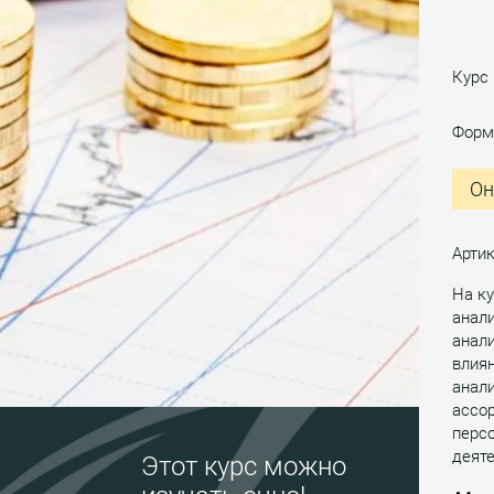
Курс
Форм
Он
Артик
На ку
анали
анал
влиян
анали
ассор
персо
деяте
Этот курс можно