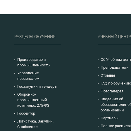
п
применения новых,
п
el.
эффективных
п
подходов к
у
финансовому
рек
планированию,
00
бюджетированию,
управлению
РАЗДЕЛЫ ОБУЧЕНИЯ
УЧЕБНЫЙ ЦЕНТ
денежными
средствами и
прибылью
компании. Курс
предоставляет
Производство и
Об Учебном цен
возможность
промышленность
рассмотреть на
Преподаватели
практике
Управление
инструменты,
Отзывы
персоналом
применяемые
FAQ по обучени
финансовыми
Госзакупки и тендеры
директорами в
Фотогалерея
условиях принятия
Оборонно-
антикризисных
Сведения об
промышленный
решений и
образовательно
комплекс, 275-ФЗ
реализации
организации
проектов изменений.
Госсектор
Партнеры
Логистика. Закупки.
Полное расписа
Снабжение