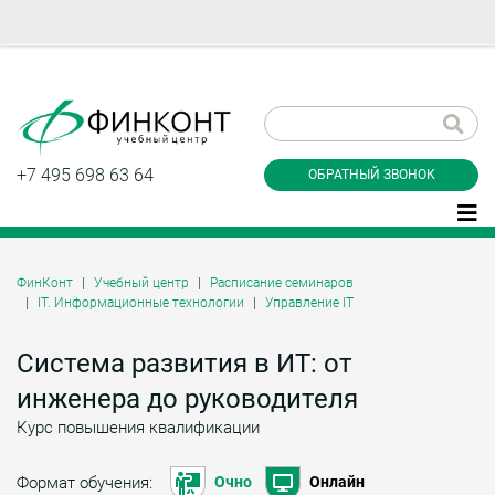
Заказать обратный
звонок
+7 495 698 63 64
ОБРАТНЫЙ ЗВОНОК
ФинКонт
Учебный центр
Расписание семинаров
IT. Информационные технологии
Управление IT
Даю согласие на обработку персональных
данные и соглашаюсь с
политикой
конфиденциальности
Система развития в ИТ: от
инженера до руководителя
Курс повышения квалификации
Заказать
Формат обучения:
Очно
Онлайн