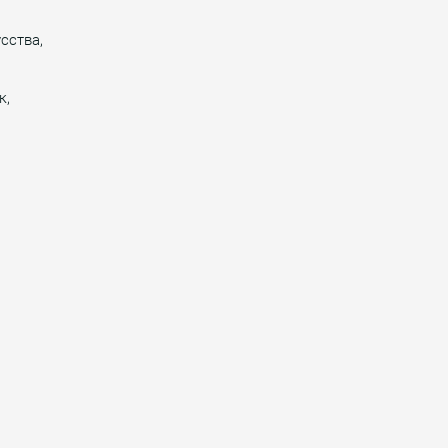
сства,
к,