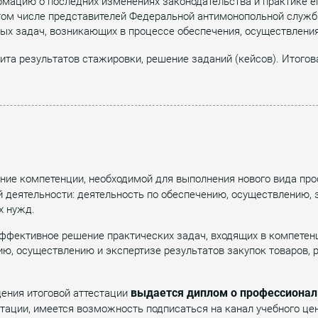
мацию о последних изменениях законодательства и практике е
ом числе представителей Федеральной антимонопольной службы
х задач, возникающих в процессе обеспечения, осуществления 
ита результатов стажировки, решение заданий (кейсов). Итогова
ние компетенции, необходимой для выполнения нового вида про
 деятельности: деятельность по обеспечению, осуществлению, э
х нужд.
эффективное решение практических задач, входящих в компетен
, осуществлению и экспертизе результатов закупок товаров, ра
выдается диплом о профессионал
ения итоговой аттестации
тации, имеется возможность подписаться на канал учебного ц