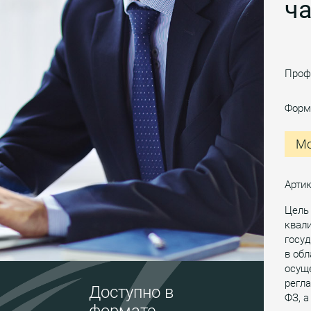
ча
Проф
Форм
Мо
Арти
Цель
квал
госу
в обл
осуще
регла
Доступно в
ФЗ, а
формате