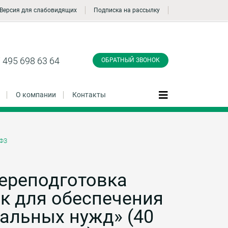
Версия для слабовидящих
Подписка на рассылку
Заказать обратный
звонок
 495 698 63 64
ОБРАТНЫЙ ЗВОНОК
О компании
Контакты
-ФЗ
Даю согласие на обработку персональных
данные и соглашаюсь с
политикой
конфиденциальности
ереподготовка
ок для обеспечения
Заказать
альных нужд» (40