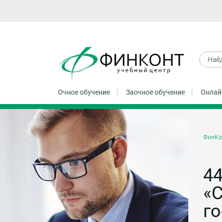
Очное обучение
Заочное обучение
Онлай
ФинКо
4
«С
го