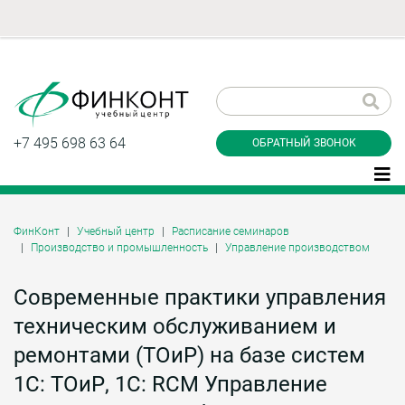
Заказать обратный
звонок
+7 495 698 63 64
ОБРАТНЫЙ ЗВОНОК
ФинКонт
Учебный центр
Расписание семинаров
Производство и промышленность
Управление производством
Даю согласие на обработку персональных
данные и соглашаюсь с
политикой
конфиденциальности
Современные практики управления
техническим обслуживанием и
ремонтами (ТОиР) на базе систем
Заказать
1С: ТОиР, 1С: RCM Управление