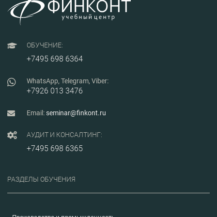
достигается на основе
анализа рисков при
подготовке
производства и
изучении метода FMEA
«Анализ видов и
ОБУЧЕНИЕ:
последствий отказов».
Программа имеет
+7495 698 6364
практическую
направленность,
основан на опыте
WhatsApp, Telegram, Viber:
практического
+7926 013 3476
применения на
предприятиях.
Email:
seminar@finkont.ru
АУДИТ И КОНСАЛТИНГ:
+7495 698 6365
РАЗДЕЛЫ ОБУЧЕНИЯ