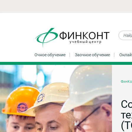
Очное обучение
Заочное обучение
Онлай
ФинКо
С
т
(Т