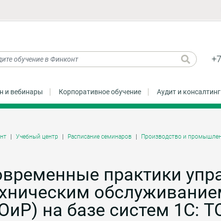
+7
н и вебинары
Корпоративное обучение
Аудит и консалтинг
нт
Учебный центр
Расписание семинаров
Производство и промышлен
овременные практики упр
ехническим обслуживание
ОиР) на базе систем 1С: Т