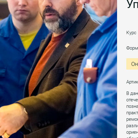
У
Курс
Форм
Он
Арти
В дан
отече
позн
прак
ремо
разли
ориен