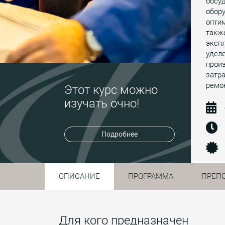
обсу
обору
оптим
такж
экспл
удел
прои
затра
ремон
Этот курс можно
изучать очно!
Подробнее
ОПИСАНИЕ
ПРОГРАММА
ПРЕП
Для кого предназначен