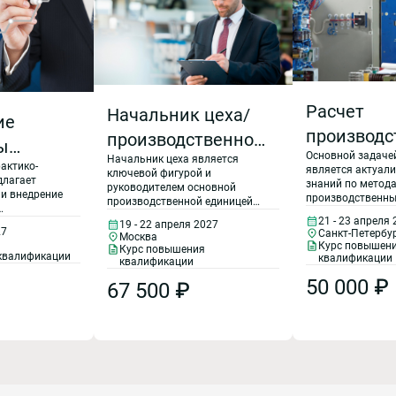
Расчет
Начальник цеха/
ие
производс
производственного
ы
Основной задаче
мощности
Начальник цеха является
участка.
актико-
является актуал
ключевой фигурой и
длагает
загрузки
знаний по метод
Технологии
руководителем основной
 и внедрение
производственн
производственной единицей
оборудова
результативного
предприятий с р
завода. От уровня
ельности
21 - 23 апреля
истемы, а
19 - 22 апреля 2027
типами конфигур
профессионализма начальника
27
Санкт-Петербу
управления цехом
фективность
Москва
инфраструктуры.
цеха, особенно в сфере
Курс повышен
Курс повышения
использования
позволяет сформ
квалификации
организации производства,
квалификации
квалификации
стве.
системные знания
зависит итоговый результат
50 000 ₽
производственно
67 500 ₽
работы цеха и всего
современного
предприятия в целом. Вклад
производственно
начальников цехов в
предприятия и с
организацию производства
характеристик, а
нельзя переоценить. Он
производить ана
существенно возрастает, когда
полученных расч
начальник цеха владеет
данных. Курс буд
лучшими мировыми