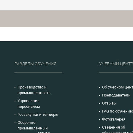
сотрудникам
практиками в сфере
производственны
организации производства.
экономических и
планирующих по
компаний, зани
организацией пр
Новичкам курс д
фундаментальную
расчете произво
мощности, как о
составления
производственно
предприятия.
РАЗДЕЛЫ ОБУЧЕНИЯ
УЧЕБНЫЙ ЦЕНТ
Производство и
Об Учебном цен
промышленность
Преподаватели
Управление
Отзывы
персоналом
FAQ по обучени
Госзакупки и тендеры
Фотогалерея
Оборонно-
Сведения об
промышленный
образовательно