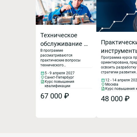
Техническое
Практическ
обслуживание и
инструмент
В программе
ремонт
рассматриваются
Программа курса пр
кратного
промышленного
практические вопросы
ориентирована, пре
технического
повышения
освоить разработку
оборудования
обслуживания и ремонта
стратегии развития
5 - 9 апреля 2027
промышленного
производит
(ТОиР)
производственной с
Санкт-Петербург
оборудования, контроля за
12 - 14 апреля 20
Курс повышения
также повысить эф
труда
Москва
технической
квалификации
потока и качество 
Курс повышения 
эксплуатацией и
ресурсов в производ
67 000 ₽
содержанием
48 000 ₽
оборудования.