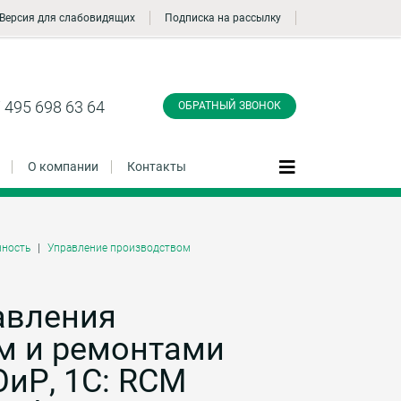
Версия для слабовидящих
Подписка на рассылку
Заказать обратный
звонок
 495 698 63 64
ОБРАТНЫЙ ЗВОНОК
О компании
Контакты
ность
Управление производством
Даю согласие на обработку персональных
данные и соглашаюсь с
политикой
конфиденциальности
авления
м и ремонтами
Заказать
ОиР, 1С: RCM