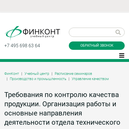
Заказать обратный
звонок
+7 495 698 63 64
ОБРАТНЫЙ ЗВОНОК
ФинКонт
Учебный центр
Расписание семинаров
Производство и промышленность
Управление качеством
Даю согласие на обработку персональных
данные и соглашаюсь с
политикой
конфиденциальности
Требования по контролю качества
продукции. Организация работы и
основные направления
Заказать
деятельности отдела технического