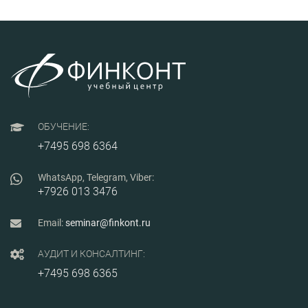
каче
автомобильной
эпидемиологической
пре
промышленности,
безопасности.
разр
поставщиков
изго
автопроизводителей,
про
имеющих опыт
обор
построения и аудита СМК
граж
по требованиям
назн
стандарта IATF
16949:2016 и
планирующих
сертификацию по
ОБУЧЕНИЕ:
национальному стандарту
ГОСТ Р 58139.
+7495 698 6364
WhatsApp, Telegram, Viber:
+7926 013 3476
Email:
seminar@finkont.ru
АУДИТ И КОНСАЛТИНГ:
+7495 698 6365