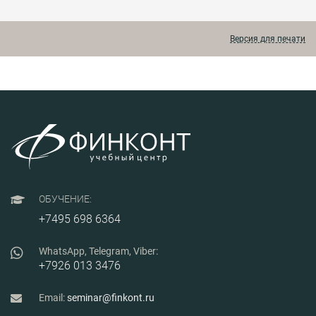
предп
подразделениями?
менед
Этот интенсивный
произв
практикум даст вам не
Версия для печати
просто теоретическое
понимание, а готовые
практические
инструменты, которые
вы сможете применять
в работе уже на
следующий день после
завершения обучения.
ОБУЧЕНИЕ:
+7495 698 6364
WhatsApp, Telegram, Viber:
+7926 013 3476
Email:
seminar@finkont.ru