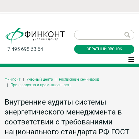
Заказать обратный
звонок
+7 495 698 63 64
ОБРАТНЫЙ ЗВОНОК
ФинКонт
Учебный центр
Расписание семинаров
Производство и промышленность
Даю согласие на обработку персональных
данные и соглашаюсь с
политикой
конфиденциальности
Внутренние аудиты системы
энергетического менеджмента в
соответствии с требованиями
Заказать
национального стандарта РФ ГОСТ