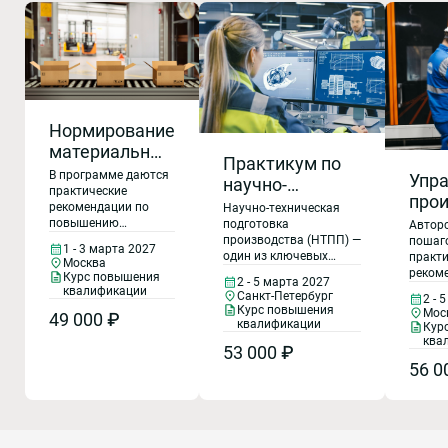
Нормирование
материальных
Практикум по
ресурсов на
В программе даются
Упр
научно-
предприятии
практические
про
технической
рекомендации по
Научно-техническая
проц
подготовке
повышению
подготовка
Авторс
эффективности
Инс
производства (НТПП) —
пошаг
производства:
1 - 3 марта 2027
использования
один из ключевых
практ
реи
Москва
внедрение,
материальных
процессов при запуске
реком
Курс повышения
Пра
2 - 5 марта 2027
планирование,
ресурсов для
новой продукции,
реинжи
квалификации
Санкт-Петербург
2 - 
рек
экономии денежных
модернизации
процес
эффективность
Курс повышения
Мос
49 000 ₽
средств.
производственных
Она ра
квалификации
Кур
мощностей и
много
ква
53 000 ₽
повышении
в при
56 0
конкурентоспособности
произв
предприятия. Но как
произв
этот процесс сделать
управ
реально управляемым,
внедре
рентабельным и
произ
согласованным между