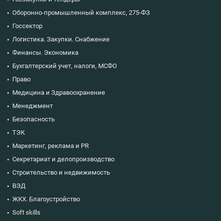
аттест
Оборонно-промышленный комплекс, 275-ФЗ
станда
способ
Госсектор
точност
Логистика. Закупки. Снабжение
Финансы. Экономика
Бухгалтерский учет, налоги, МСФО
Право
Медицина и Здравоохранение
Менеджмент
Безопасность
ТЭК
Маркетинг, реклама и PR
Секретариат и делопроизводство
Строительство и недвижимость
ВЭД
ЖКХ. Благоустройство
Soft skills