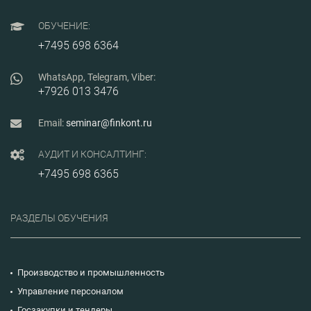
неопре
резуль
ОБУЧЕНИЕ:
аналит
+7495 698 6364
исслед
соответ
рекоме
WhatsApp, Telegram, Viber:
СИТАК; 
примен
+7926 013 3476
«погре
«неопре
пример
Email:
seminar@finkont.ru
неопре
обрабо
АУДИТ И КОНСАЛТИНГ:
прямых
многок
+7495 698 6365
совмес
аналит
На курс
рассмо
РАЗДЕЛЫ ОБУЧЕНИЯ
исполь
«погре
«неопр
измере
обрабо
Производство и промышленность
прямых
многок
Управление персоналом
измере
Госзакупки и тендеры
неопре