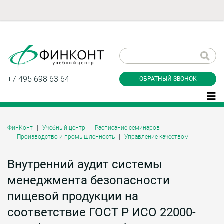
Заказать обратный
звонок
+7 495 698 63 64
ОБРАТНЫЙ ЗВОНОК
ФинКонт
Учебный центр
Расписание семинаров
Производство и промышленность
Управление качеством
Даю согласие на обработку персональных
данные и соглашаюсь с
политикой
конфиденциальности
Внутренний аудит системы
менеджмента безопасности
пищевой продукции на
Заказать
соответствие ГОСТ Р ИСО 22000-