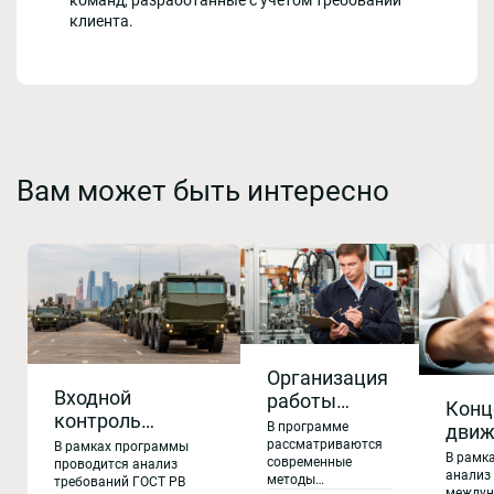
клиента.
Вам может быть интересно
Организация
Входной
работы
Конц
контроль
отдела
В программе
движ
продукции.
технического
рассматриваются
В рамках программы
неоп
В рамк
современные
Выявление
проводится анализ
контроля.
изме
анализ
методы
требований ГОСТ РВ
контрафактной
Контроль
междун