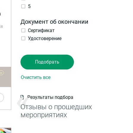
5
а
Документ об окончании
ся
Сертификат
а
Удостоверение
ы
••
Результаты подбора
Отзывы о прошедших
мероприятиях