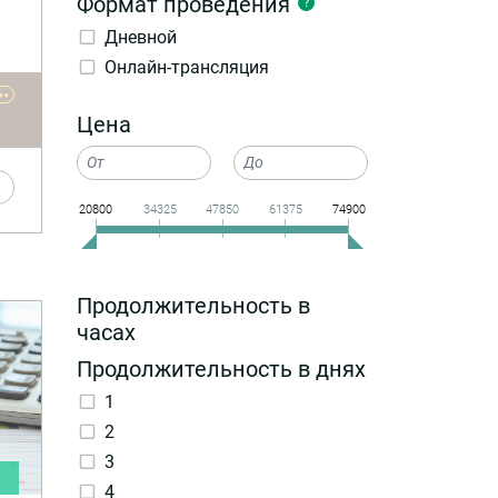
Формат проведения
?
Дневной
еет
ь в
Онлайн-трансляция
••
Цена
20800
34325
47850
61375
74900
Продолжительность в
часах
Продолжительность в днях
1
2
3
и
4