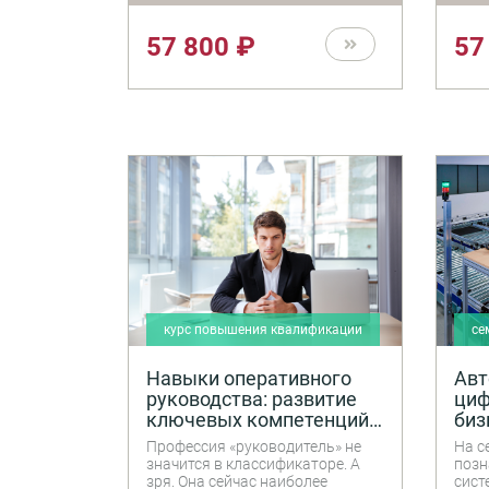
мотивирования подчиненных.
науч
Отдельное внимание уделяется
план
57 800 ₽
57
вопросам построения
осно
работоспособной команды.
пока
воз
фина
оцен
инве
пров
бизн
курс повышения квалификации
се
Навыки оперативного
Авт
руководства: развитие
циф
ключевых компетенций
биз
руководителя
Профессия «руководитель» не
На с
значится в классификаторе. А
позн
зря. Она сейчас наиболее
сист