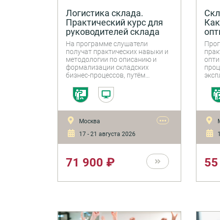
Логистика склада.
Скл
Практический курс для
Как
руководителей склада
опт
скл
На программе слушатели
Прог
получат практических навыки и
прак
методологии по описанию и
опти
формализации складских
проц
бизнес-процессов, путём
эксп
разработки бизнес - модели
объе
склада, технологической карты,
фор
регламентов, системы
моти
нормирования, функциональных
ключ
инструкций. Познакомятся с
рамк
•••
Москва
современными технологиями
смог
автоматизации учета и
совр
17 - 21 августа 2026
1
управления складскими
авто
процессами (WMS), трендами
упра
цифровизации складских
проц
71 900 ₽
55
бизнес-процессов.
выст
упра
скла