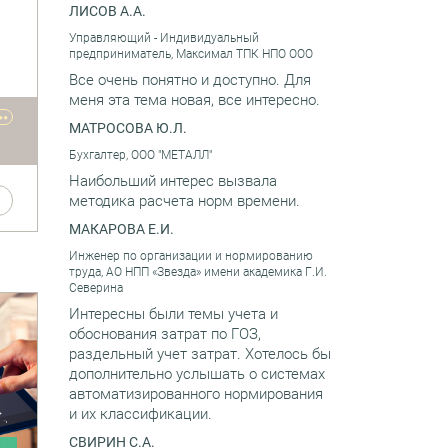
ЛИСОВ А.А.
Управляющий - Индивидуальный
не
предприниматель, Максимал ТПК НПО ООО
или
Все очень понятно и доступно. Для
х,
меня эта тема новая, все интересно.
фы.
••
МАТРОСОВА Ю.Л.
Бухгалтер, ООО "МЕТАЛЛ"
Наибольший интерес вызвала
методика расчета норм времени.
МАКАРОВА Е.И.
Инженер по организации и нормированию
труда, АО НПП «Звезда» имени академика Г.И.
Северина
Интересны были темы учета и
х,
обоснования затрат по ГОЗ,
раздельный учет затрат. Хотелось бы
дополнительно услышать о системах
автоматизированного нормирования
и их классификации.
СВИРИН С.А.