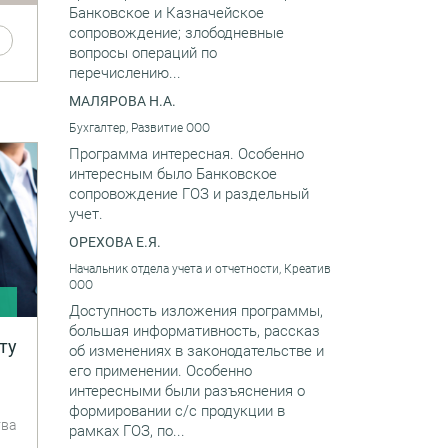
Банковское и Казначейское
сопровождение; злободневные
вопросы операций по
перечислению...
МАЛЯРОВА Н.А.
Бухгалтер, Развитие ООО
Программа интересная. Особенно
интересным было Банковское
сопровождение ГОЗ и раздельный
учет.
ОРЕХОВА Е.Я.
Начальник отдела учета и отчетности, Креатив
ООО
и
Доступность изложения программы,
большая информативность, рассказ
ту
об изменениях в законодательстве и
его применении. Особенно
интересными были разъяснения о
формировании с/с продукции в
тва
рамках ГОЗ, по...