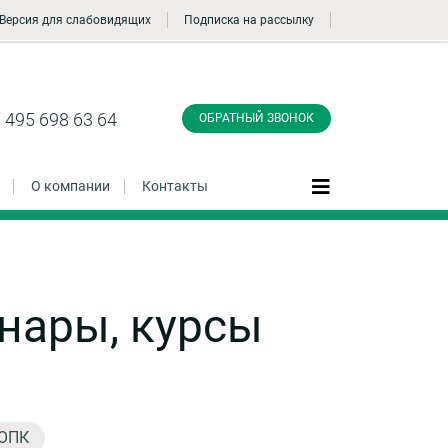
Версия для слабовидящих
Подписка на рассылку
Заказать обратный
звонок
 495 698 63 64
ОБРАТНЫЙ ЗВОНОК
О компании
Контакты
Даю согласие на обработку персональных
нары, курсы
данные и соглашаюсь с
политикой
конфиденциальности
Заказать
 ОПК