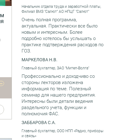
и
Начальник отдела труда и заработной платы,
Филиал ВМЗ "Салют" АО НПЦГ "Салют"
ем
Очень полная программа,
ия
актуальная. Практически все было
новым и интересным. Более
подробно хотелось бы услышать о
и
практике подтверждения расходов по
ГОЗ.
МАРКЕЛОВА Н.В.
Главный бухгалтер, ЗАО "Митеп-Волга"
Профессионально и доходчиво со
стороны лекторов изложена
••
информация по теме. Полезный
мы
семинар для нашего предприятия.
Интересны были детали ведения
раздельного учета, функции и
полномочия ФАС.
ЗАББАРОВА С.А.
и
и
Главный бухгалтер, ООО НПП «Радио, приборы
же
и связь»