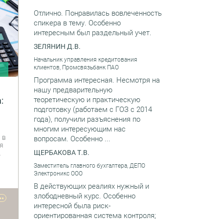
Отлично. Понравилась вовлеченность
спикера в тему. Особенно
интересным был раздельный учет.
ЗЕЛЯНИН Д.В.
Начальник управления кредитования
клиентов, Промсвязьбанк ПАО
и
Программа интересная. Несмотря на
нашу предварительную
:
теоретическую и практическую
подготовку (работаем с ГОЗ с 2014
года), получили разъяснения по
многим интересующим нас
 в
вопросам. Особенно ...
я
ЩЕРБАКОВА Т.В.
и
Заместитель главного бухгалтера, ДЕПО
я
Электроникс ООО
В действующих реалиях нужный и
та
злободневный курс. Особенно
••
о
интересной была риск-
х
ориентированная система контроля;
и -