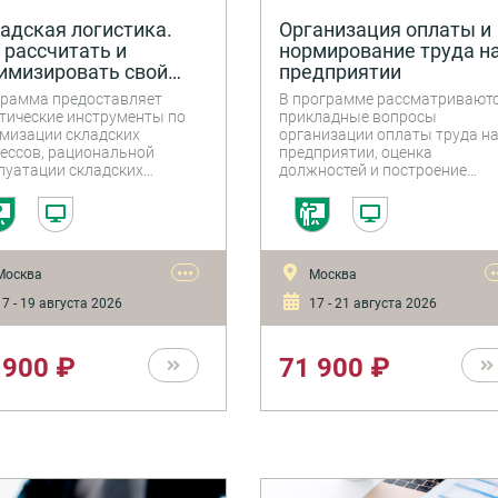
адская логистика.
Организация оплаты и
 рассчитать и
нормирование труда н
имизировать свой
предприятии
ад
рамма предоставляет
В программе рассматривают
тические инструменты по
прикладные вопросы
мизации складских
организации оплаты труда н
ессов, рациональной
предприятии, оценка
луатации складских
должностей и построение
ктов, а также по
системы грейдов, даются
мированию системы
готовые рабочие инструмент
вации персонала и
системы для управления
евых сотрудников склада. В
премированием, вопросы
ах обучения слушатели
нормирования труда и
•••
•
Москва
Москва
ут ознакомиться с
управления численностью,
еменными технологиями
затраты рабочего времени и
7 - 19 августа 2026
17 - 21 августа 2026
матизации учета и
методы их изучения,
вления складскими
установление норм труда,
ессами, научатся
определение потерь рабочего
 900 ₽
71 900 ₽
раивать систему
времени, оптимизация штата,
вления качеством
организация системы
дских услуг.
нормирования.