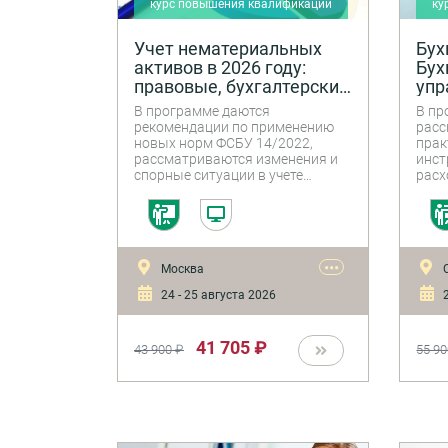
курс повышения квалификации
ку
Учет нематериальных
Бух
активов в 2026 году:
Бух
правовые, бухгалтерские
упр
и налоговые аспекты
ана
В программе даются
В пр
дея
рекомендации по применению
расс
пре
новых норм ФСБУ 14/2022,
прак
рассматриваются изменения и
инст
спорные ситуации в учете
расх
нематериальных активов в 2026
затр
году, особенности учета
особ
различных видов НМА и НИОКР,
упла
НДС по операциям с НМА.
2026
фина
•••
Москва
С
анал
фина
24 - 25 августа 2026
2
пров
хозя
41 705 ₽
43 900 ₽
55 90