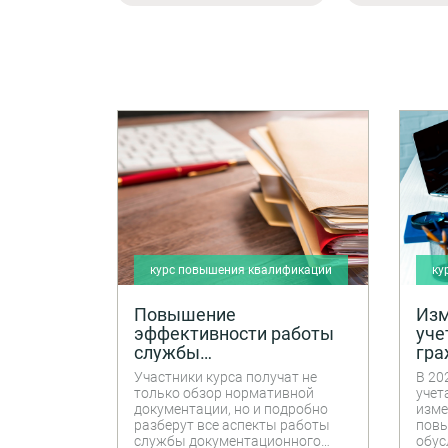
курс повышения квалификации
ку
Повышение
Изм
эффективности работы
уче
службы
гра
документационного
зап
Участники курса получат не
В 20
обеспечения управления
только обзор нормативной
учет
документации, но и подробно
изме
разберут все аспекты работы
повы
службы документационного
обус