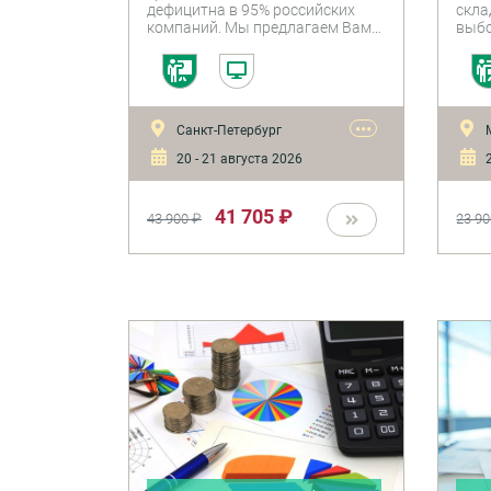
дефицитна в 95% российских
скла
компаний. Мы предлагаем Вам
выбо
стать в ней одним из
упра
профессионалов.
гара
мин
затр
подг
•••
Санкт-Петербург
акти
ресу
20 - 21 августа 2026
2
WMS,
цифр
бизн
41 705 ₽
43 900 ₽
23 90