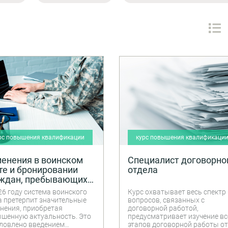
рс повышения квалификации
курс повышения квалификаци
енения в воинском
Специалист договорно
те и бронировании
отдела
ждан, пребывающих в
асе
26 году система воинского
Курс охватывает весь спектр
а претерпит значительные
вопросов, связанных с
нения, приобретая
договорной работой,
шенную актуальность. Это
предусматривает изучение вс
ловлено введением
этапов договорной работы от