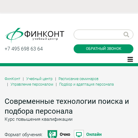
Заказать обратный
звонок
+7 495 698 63 64
ОБРАТНЫЙ ЗВОНОК
ФинКонт
Учебный центр
Расписание семинаров
Управление персоналом
Подбор и адаптация персонала
Даю согласие на обработку персональных
данные и соглашаюсь с
политикой
конфиденциальности
Современные технологии поиска и
подбора персонала
Курс повышения квалификации
Заказать
Формат обучения:
Очно
Онлайн