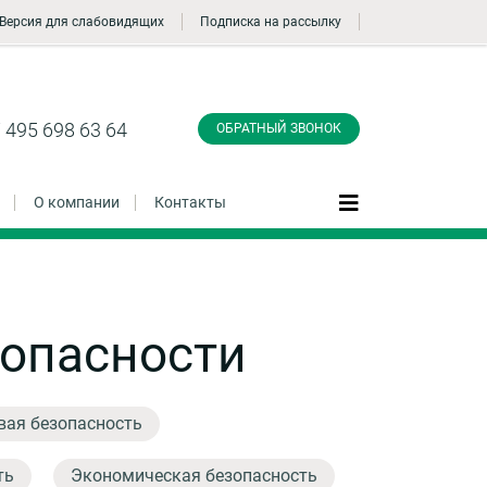
Версия для слабовидящих
Подписка на рассылку
Заказать обратный
звонок
 495 698 63 64
ОБРАТНЫЙ ЗВОНОК
О компании
Контакты
Даю согласие на обработку персональных
зопасности
данные и соглашаюсь с
политикой
конфиденциальности
вая безопасность
Заказать
ть
Экономическая безопасность