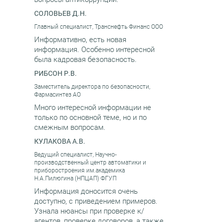
СОЛОВЬЕВ Д.Н.
Главный специалист, Транснефть Финанс ООО
Информативно, есть новая
информация. Особенно интересной
была кадровая безопасность.
РИБСОН Р.В.
Заместитель директора по безопасности,
Фармасинтез АО
Много интересной информации не
только по основной теме, но и по
смежным вопросам.
КУЛАКОВА А.В.
Ведущий специалист, Научно-
производственный центр автоматики и
приборостроения им.академика
Н.А.Пилюгина (НПЦАП) ФГУП
Информация доносится очень
доступно, с приведением примеров.
Узнала нюансы при проверке к/
агентов, проверке договоров, а также