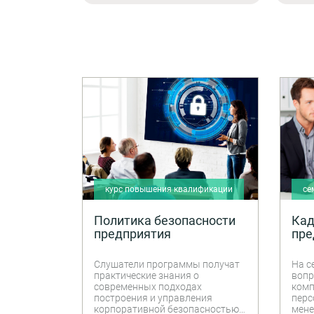
курс повышения квалификации
се
Политика безопасности
Кад
предприятия
пре
Слушатели программы получат
На с
практические знания о
вопр
современных подходах
комп
построения и управления
перс
корпоративной безопасностью
мене