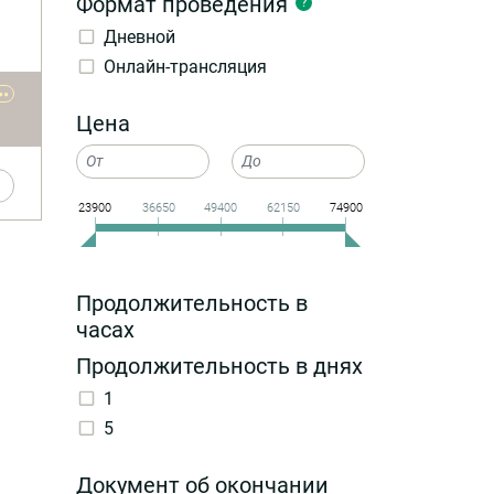
Формат проведения
?
Дневной
Онлайн-трансляция
••
Цена
,
23900
36650
49400
62150
74900
Продолжительность в
часах
Продолжительность в днях
1
5
Документ об окончании