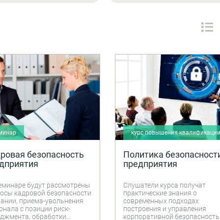
минар
курс повышения квалификаци
ровая безопасность
Политика безопасност
дприятия
предприятия
еминаре будут рассмотрены
Слушатели курса получат
осы кадровой безопасности
практические знания о
ании, приема-увольнения
современных подходах
онала с позиции риск-
построения и управления
джмента, обработки
корпоративной безопасност