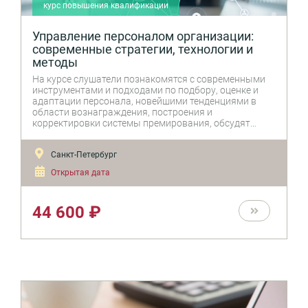
курс повышения квалификации
Управление персоналом организации:
современные стратегии, технологии и
методы
На курсе слушатели познакомятся с современными
инструментами и подходами по подбору, оценке и
адаптации персонала, новейшими тенденциями в
области вознаграждения, построения и
корректировки системы премирования, обсудят
глобальные HR-тренды, подходы к формированию
HR-стратегии и бюджета, актуальные решения по
Санкт-Петербург
автоматизации HR-процессов.
Открытая дата
44 600 ₽