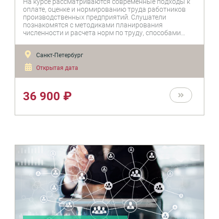
На курсе рассматриваются современные подходы к
оплате, оценке и нормированию труда работников
производственных предприятий. Слушатели
познакомятся с методиками планирования
численности и расчета норм по труду, способами
построения системы оплаты труда, новейшими
тенденциями в области вознаграждения и
Санкт-Петербург
премирования, подходами к эффективности работы
производственного персонала в целом.
Открытая дата
36 900 ₽