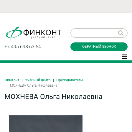
Заказать обратный
звонок
+7 495 698 63 64
ОБРАТНЫЙ ЗВОНОК
ФинКонт
Учебный центр
Преподаватели
Даю согласие на обработку персональных
МОХНЕВА Ольга Николаевна
данные и соглашаюсь с
политикой
конфиденциальности
МОХНЕВА Ольга Николаевна
Заказать