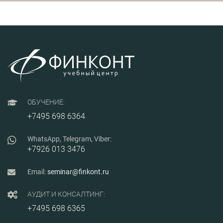
качества работы в
коллектива для
системе управления.
достижения
стратегических целей
компании. Наиболее
полезным курс будет
для тех, кто только
формирует команду,
развивает новые
проекты и
сталкивается с
необходимостью
принятия «острых»
управленческих
ОБУЧЕНИЕ:
решений,
+7495 698 6364
реорганизаций и
нововведениями.
WhatsApp, Telegram, Viber:
+7926 013 3476
Email:
seminar@finkont.ru
АУДИТ И КОНСАЛТИНГ:
+7495 698 6365