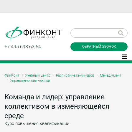
Заказать обратный
звонок
+7 495 698 63 64
ОБРАТНЫЙ ЗВОНОК
ФинКонт
Учебный центр
Расписание семинаров
Менеджмент
Управленческие навыки
Даю согласие на обработку персональных
данные и соглашаюсь с
политикой
конфиденциальности
Команда и лидер: управление
коллективом в изменяющейся
среде
Заказать
Курс повышения квалификации