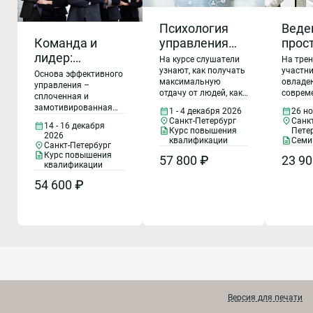
Веде
Психология
Команда и
прос
управления
лидер:
слож
для
На трен
На курсе слушатели
управление
пере
руководителей
участн
узнают, как получать
Основа эффективного
овладе
максимальную
коллективом в
управления –
соврем
отдачу от людей, как
сплоченная и
изменяющейся
техник
развивать их, и за
замотивированная
26 н
1 - 4 декабря 2026
среде
ведени
счет чего можно
команда. Особенно
Санкт
Санкт-Петербург
14 - 16 декабря
перегов
удержать, как
важно это в условиях
Пете
Курс повышения
2026
научат
грамотно
Семи
квалификации
глобальных
Санкт-Петербург
обраща
формировать
изменений и в период
Курс повышения
23 90
57 800 ₽
возраж
команду и ставить
высокого уровня
квалификации
оппоне
задачи с учетом
конкуренции
54 600 ₽
пользу 
психологических
компаний за
управл
особенностей
квалифицированные
эмоция
сотрудников, как
кадры. Курс поможет
время
мотивировать
современным
перегов
подчиненных на
руководителям в
продуктивную работу
развитии навыков
и достижение целей
создания и
компании.
управления
Практическая
высокоэффективными
психология для
командами,
повышения
Версия для печати
улучшении
эффективности и
коммуникаций внутри