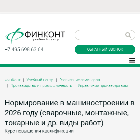
Заказать обратный
звонок
+7 495 698 63 64
ОБРАТНЫЙ ЗВОНОК
ФинКонт
Учебный центр
Расписание семинаров
Производство и промышленность
Управление производством
Даю согласие на обработку персональных
данные и соглашаюсь с
политикой
конфиденциальности
Нормирование в машиностроении в
2026 году (сварочные, монтажные,
токарные и др. виды работ)
Заказать
Курс повышения квалификации