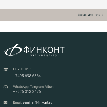
закреплен
системы
аудитов и
деловыми играми и
менеджмента
проверок, а
практикумами. В
безопасности
также мето
курсе
продукции на
технику ра
Версия для печати
представлены
предприятиях.
аудиторов 
многочисленные
действия п
практические
проверок.
примеры реальных
производственных
компаний.
ОБУЧЕНИЕ:
+7495 698 6364
WhatsApp, Telegram, Viber:
+7926 013 3476
Email:
seminar@finkont.ru