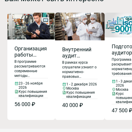
Подгот
Организация
Внутренний
аудито
работы
аудит
для
Программа
отдела
системы
В программе
В рамках курса
провед
раскрывает
технического
рассматриваются
менеджмента
слушатели узнают о
нормативн
внутрен
современные
нормативно-
контроля.
безопасности
требования
методы
провер
правовых
проведени
Контроль
пищевой
организации
1 - 3 дек
требованиях к
на осно
внутренних
23 - 26 ноября
1 - 2 декабря 2026
качества
процессов отдела
2026
продукции на
качеству и
2026
проверок и
Москва
требов
Москва
технического
продукции
безопасности
Курс повышения
соответствие
аудитов
Курс повышения
Курс
контроля качества,
ГОСТ Р
пищевой продукции,
квалификации
квалификации
поставщико
повышен
ГОСТ Р ИСО
направленные на
изучат методы и
58876 и
также мето
квалифи
56 000 ₽
оптимизацию
22000-2019
40 000 ₽
инструменты
реализации
ФАП-21
затрат работы
47 500 
внутреннего аудита,
(ISO 22000-
требований
предприятия в
а также научатся
принципы
2018).
данном
проводить аудиты и
организаци
Практикум
направлении.
оценивать
методы
Каждый блок
соответствие
проведения