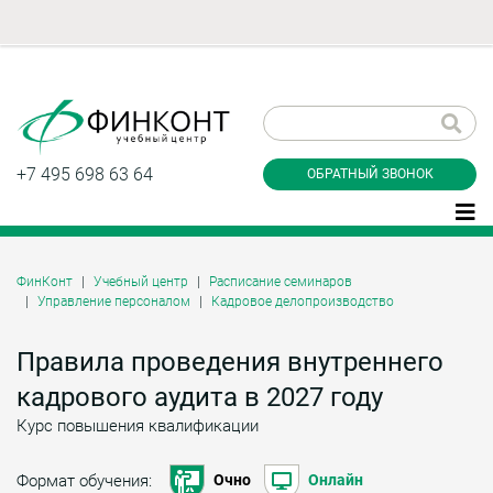
Заказать обратный
звонок
+7 495 698 63 64
ОБРАТНЫЙ ЗВОНОК
ФинКонт
Учебный центр
Расписание семинаров
Управление персоналом
Кадровое делопроизводство
Даю согласие на обработку персональных
данные и соглашаюсь с
политикой
конфиденциальности
Правила проведения внутреннего
кадрового аудита в 2027 году
Курс повышения квалификации
Заказать
Формат обучения:
Очно
Онлайн