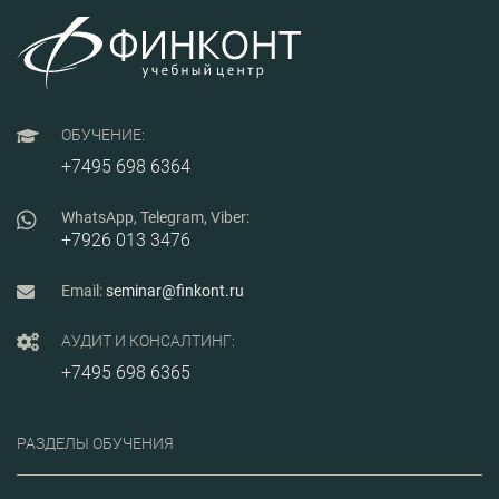
контрафакта с
примерами; -
требования к СМК
дистрибьютеров по
ГОСТ Р 58338-2017; -
алгоритм проведения
аудита поставщиков; -
практические аспекты
ОБУЧЕНИЕ:
ведения
+7495 698 6364
рекламационной работы
при внедрении ГОСТ РВ
0015-703-2019.
WhatsApp, Telegram, Viber:
+7926 013 3476
Email:
seminar@finkont.ru
АУДИТ И КОНСАЛТИНГ:
+7495 698 6365
РАЗДЕЛЫ ОБУЧЕНИЯ