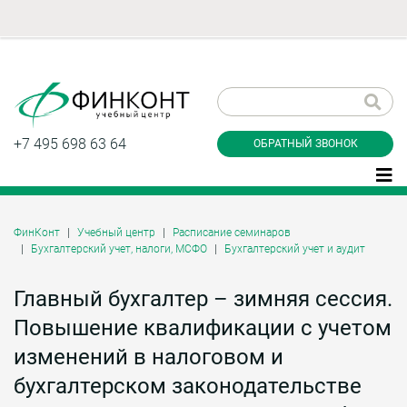
Заказать обратный
звонок
+7 495 698 63 64
ОБРАТНЫЙ ЗВОНОК
ФинКонт
Учебный центр
Расписание семинаров
Бухгалтерский учет, налоги, МСФО
Бухгалтерский учет и аудит
Даю согласие на обработку персональных
данные и соглашаюсь с
политикой
конфиденциальности
Главный бухгалтер – зимняя сессия.
Повышение квалификации с учетом
изменений в налоговом и
Заказать
бухгалтерском законодательстве