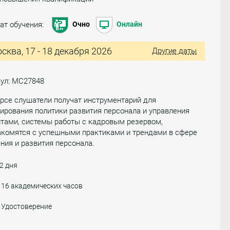
ат обучения:
Очно
Онлайн
сква, 17 - 18 декабря 2026
Другие даты
кул: МС27848
рсе слушатели получат инструментарий для
рования политики развития персонала и управления
нтами, системы работы с кадровым резервом,
акомятся с успешными практиками и трендами в сфере
ния и развития персонала.
2 дня
16 академических часов
Удостоверение