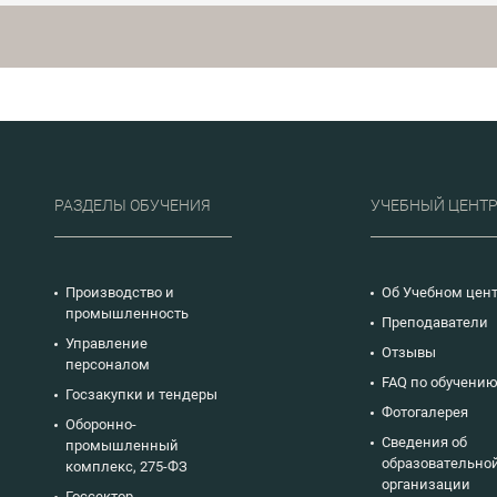
рекоменда
-2023,
ГОСТ Р 70740-2023,
СМК поста
ГОСТ Р 583
-2023,
ГОСТ Р 70741-2023,
проведени
поставщик
2-2023
ГОСТ Р 70742-2023
предъявле
удовлетво
рекламаций по 
0015-703-2
РАЗДЕЛЫ ОБУЧЕНИЯ
УЧЕБНЫЙ ЦЕНТ
Производство и
Об Учебном цен
промышленность
Преподаватели
Управление
Отзывы
персоналом
FAQ по обучени
Госзакупки и тендеры
Фотогалерея
Оборонно-
Сведения об
промышленный
образовательно
комплекс, 275-ФЗ
организации
Госсектор