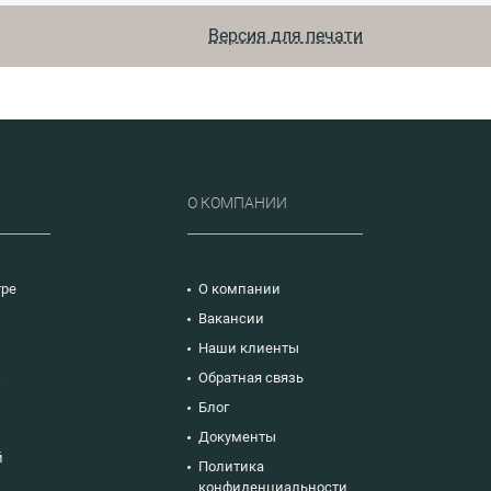
ции по оценке
вщиков по
Версия для печати
38-2017, по
ю аудита
ов; порядок
ния и
рения
ГОСТ РВ
019.
Р
О КОМПАНИИ
тре
О компании
Вакансии
Наши клиенты
ю
Обратная связь
Блог
Документы
й
Политика
конфиденциальности