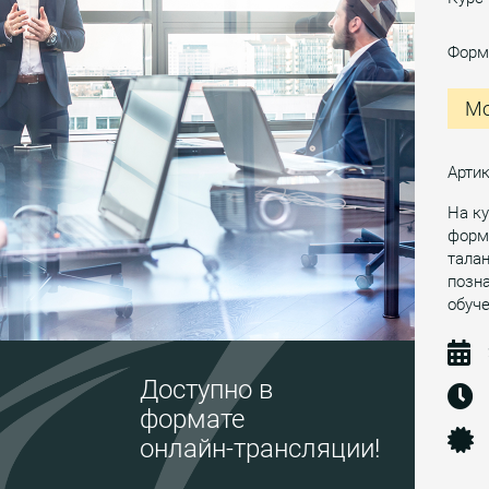
Форм
Мо
Арти
На ку
форми
тала
позн
обуче
Доступно в
формате
онлайн-трансляции!