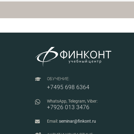
практический
ГОСТ Р 70740
инструментарий и
подробный алгоритм
ГОСТ Р 70741
действий построения
эффективной системы
ГОСТ Р 7074
наставничества на
предприятии,
инструменты оценки
эффективности и
необходимые
мероприятия по
поддержке, контролю и
коррекции системы
наставничества, а также
разбираются новации в
трудовых отношениях с
ОБУЧЕНИЕ:
наставниками с 1 марта
2025 г.
+7495 698 6364
WhatsApp, Telegram, Viber:
+7926 013 3476
Email:
seminar@finkont.ru