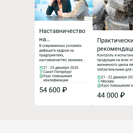
Наставничество
на
Практическ
В современных условиях
производстве:
рекомендац
дефицита кадров на
как
предприятиях,
Контроль и испытан
предупрежд
наставничество занимает
продукции на всех э
организовать
применения
важное место и считается
жизненного цикла я
21 - 23 декабря 2026
одним из наиболее
обязательными для 
эффективную
Санкт-Петербург
контрафактн
эффективных
участвующих в вып
Курс повышения
21 - 22 декабря 20
инструментов обучения
государственного о
систему
квалификации
фальсифици
Москва
персонала на
заказа, поскольку о
Курс повышения 
передачи
54 600 ₽
производстве. С 1 марта
соответствие проду
продукции п
2025 г. в ТК РФ начала
установленным треб
44 000 ₽
знаний на
выполнении
действовать новая статья
— 358.1, она официально
предприятии
государстве
закрепляет понятие
«наставничество в сфере
оборонного 
труда», регламентирует
порядок оформления и
Требования 
оплаты наставничества.
57880, ГОСТ 
На курсе дается