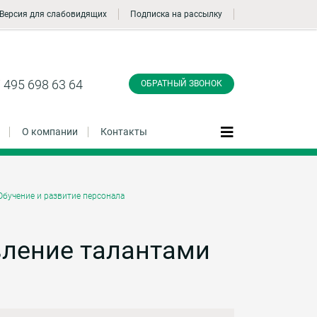
Версия для слабовидящих
Подписка на рассылку
Заказать обратный
звонок
 495 698 63 64
ОБРАТНЫЙ ЗВОНОК
О компании
Контакты
Обучение и развитие персонала
Даю согласие на обработку персональных
данные и соглашаюсь с
политикой
конфиденциальности
вление талантами
Заказать