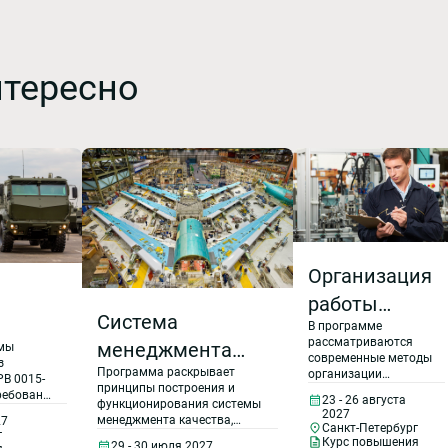
нтересно
Организация
работы
Система
В программе
отдела
рассматриваются
менеджмента
ммы
технического
современные методы
з
Программа раскрывает
качества
организации
РВ 0015-
контроля.
принципы построения и
процессов отдела
ребований
23 - 26 августа
организаций
тной
функционирования системы
технического
Контроль
1-2015 и
2027
менеджмента качества,
27
контроля качества,
Санкт-Петербург
авиационной,
г
состав требований ГОСТ Р
направленные на
качества
Курс повышения
СТ Р
29 - 30 июля 2027