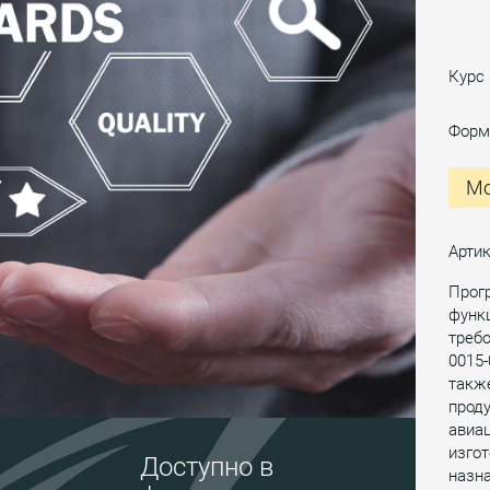
Курс
Форм
Мо
Арти
Прог
функ
требо
0015-
такж
прод
авиа
изгот
Доступно в
назна