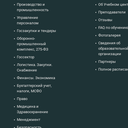
Производство и
Об Учебном цен
промышленность
Преподаватели
Управление
Отзывы
персоналом
FAQ по обучени
Госзакупки и тендеры
Фотогалерея
Оборонно-
Сведения об
промышленный
образовательно
комплекс, 275-ФЗ
организации
Госсектор
Партнеры
Логистика. Закупки.
Полное расписа
Снабжение
Финансы. Экономика
Бухгалтерский учет,
налоги, МСФО
Право
Медицина и
Здравоохранение
Менеджмент
Безопасность