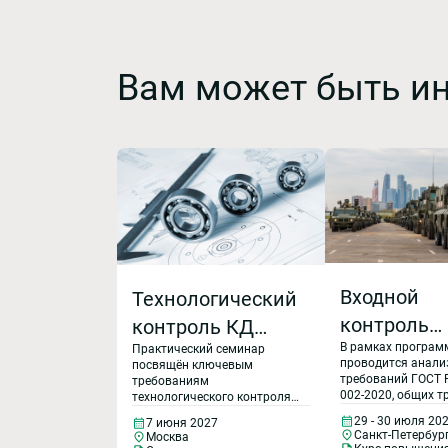
Вам может быть и
Входной
Технологический
контроль
контроль КД
В рамках програ
продукции.
Практический семинар
(конструкторской
проводится анали
посвящён ключевым
Выявление
документации)
требований ГОСТ 
требованиям
002-2020, общих т
технологического контроля
контрафак
на основе
по ГОСТ Р ИСО 900
конструкторской
29 - 30 июля 20
7 июня 2027
дополнительных
документации (КД) в
продукции.
стандартов
Санкт-Петербур
Москва
требований по ГО
соответствии со