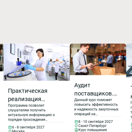
Аудит
Практическая
поставщиков.
реализация
Данный курс поможет
Контроль
повысить эффективность
Программа позволит
требований
качества
и надежность закупочных
слушателям получить
операций на
Критериев
актуальную информацию о
поставок как
предприятии, снизить
порядке прохождения
8 - 10 сентября 2027
аккредитации и
риски некачественных
процедуры аккредитации
инструмент
Санкт-Петербург
6 - 8 сентября 2027
поставок, предотвратить
(расширения области
Курс повышения
Москва