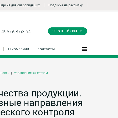
Версия для слабовидящих
Подписка на рассылку
Заказать обратный
звонок
 495 698 63 64
ОБРАТНЫЙ ЗВОНОК
О компании
Контакты
ность
Управление качеством
Даю согласие на обработку персональных
данные и соглашаюсь с
политикой
конфиденциальности
чества продукции.
овные направления
Заказать
ческого контроля