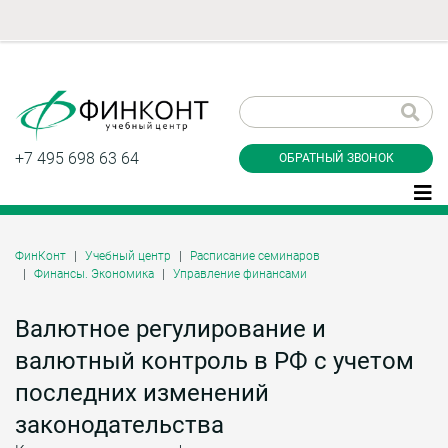
Заказать обратный
звонок
+7 495 698 63 64
ОБРАТНЫЙ ЗВОНОК
ФинКонт
Учебный центр
Расписание семинаров
Финансы. Экономика
Управление финансами
Даю согласие на обработку персональных
данные и соглашаюсь с
политикой
конфиденциальности
Валютное регулирование и
валютный контроль в РФ с учетом
последних изменений
Заказать
законодательства