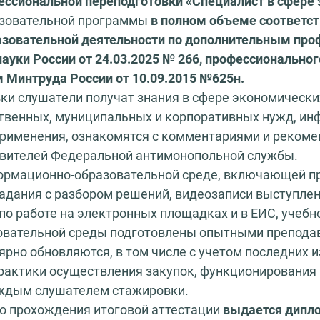
ессиональной переподготовки
«Специалист в сфере 
азовательной программы
в полном объеме соответс
разовательной деятельности по дополнительным пр
уки России от 24.03.2025 № 266, профессиональног
 Минтруда России от 10.09.2015 №625н.
и слушатели получат знания в сфере экономических
ственных, муниципальных и корпоративных нужд, и
 применения, ознакомятся с комментариями и реко
тавителей Федеральной антимонопольной службы.
ормационно-образовательной среде, включающей п
адания с разбором решений, видеозаписи выступлен
по работе на электронных площадках и в ЕИС, учеб
вательной среды подготовлены опытными препода
ярно обновляются, в том числе с учетом последних 
практики осуществления закупок, функционирования
ждым слушателем стажировки.
о прохождения итоговой аттестации
выдается дипл