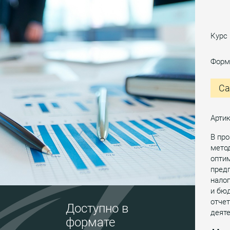
Курс
Форм
Са
Артик
В про
метод
оптим
предп
налог
и бю
отчет
Доступно в
деяте
формате