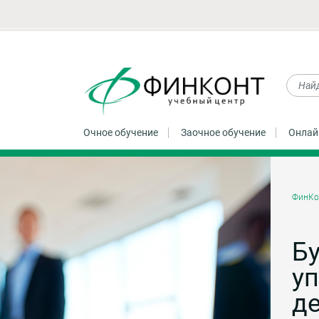
Очное обучение
Заочное обучение
Онлай
ФинКо
Бу
уп
д