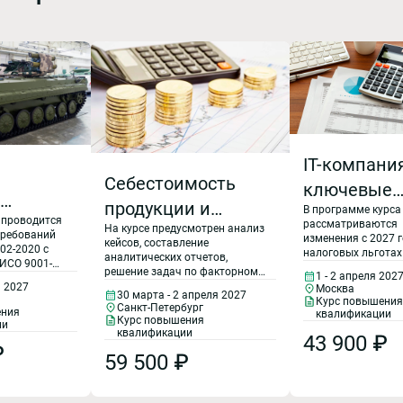
IT-компания
Себестоимость
ключевые
продукции и
В программе курса
вопросы
 проводится
и.
рассматриваются
На курсе предусмотрен анализ
процессов в
требований
бухгалтерс
изменения с 2027 г
кейсов, составление
ие
02-2020 с
налоговых льготах
производственном
аналитических отчетов,
и налогово
 ИСО 9001-
IT-компаний, учет
актной
решение задач по факторному
1 - 2 апреля 202
58876-2020 к
секторе
расходов на НИОК
учета в 202
анализу гибких бюджетов.
а 2027
Москва
ий,
30 марта - 2 апреля 2027
порядок бухгалтер
и.
Рассматриваются ситуации
Курс повышения
экономики:
 исполнении
Санкт-Петербург
и налогового учета
году
ения
квалификации
влияния альтернативных
Курс повышения
ваются: -
ционная
грантов и субсиди
ии
методов составления
вопросы учета и
квалификации
ого контроля
43 900 ₽
IТ-компаний, учет
калькуляций, анализа затрат и
ри
₽
й техники по
нематериальных
управления
59 500 ₽
доходов для обоснования
08-2017; -
активов, практика
нии ГОЗ
решений по выбору
учаемой
применения новог
ассортимента продукции, по
руктура
ФСБУ 14/2022,
ценообразованию, мотивации