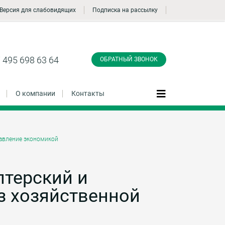
Версия для слабовидящих
Подписка на рассылку
Заказать обратный
звонок
 495 698 63 64
ОБРАТНЫЙ ЗВОНОК
О компании
Контакты
авление экономикой
Даю согласие на обработку персональных
данные и соглашаюсь с
политикой
конфиденциальности
лтерский и
з хозяйственной
Заказать