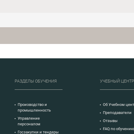
твращения
изменения в прави
персонала, по снижению
нтрафактной
аккредитации IТ-
рисков необъективной оценки
рованной
компаний.
деятельности.
иповая
таний на
ризнаков
примерами; -
в по ГОСТ Р
алгоритм
дита
аспекты
мационной
19.
РАЗДЕЛЫ ОБУЧЕНИЯ
УЧЕБНЫЙ ЦЕНТ
Производство и
Об Учебном цен
промышленность
Преподаватели
Управление
Отзывы
персоналом
FAQ по обучени
Госзакупки и тендеры