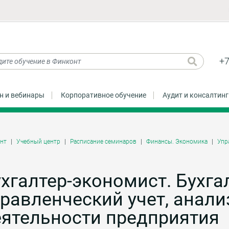
+7
н и вебинары
Корпоративное обучение
Аудит и консалтинг
нт
Учебный центр
Расписание семинаров
Финансы. Экономика
Упр
хгалтер-экономист. Бухга
равленческий учет, анали
еятельности предприятия