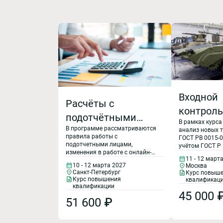
Входной
Расчёты с
контроль
подотчётными
В рамках курса
продукци
В программе рассматриваются
лицами,
анализ новых 
правила работы с
Выявлен
ГОСТ РВ 0015-0
командировочные
подотчетными лицами,
учётом ГОСТ Р
контраф
изменения в работе с онлайн-
2015 и ГОСТ Р 
и
11 - 12 март
кассами и операциями с
СМК организац
продукци
10 - 12 марта 2027
Москва
денежной наличностью,
участвующих в
представительские
Санкт-Петербург
Курс повыш
практические вопросы
ГОЗ. Рассматри
Реклама
Курс повышения
квалификац
оформления командировочных
расходы в 2027
вопросы входн
квалификации
и представительских расходов,
работа п
45 000 
изделий военно
году: изменения в
51 600 ₽
новый порядок расчета
ГОСТ РВ 0015-3
исполне
среднего заработка при
категории пол
учете и
направление работника в
продукции; - ст