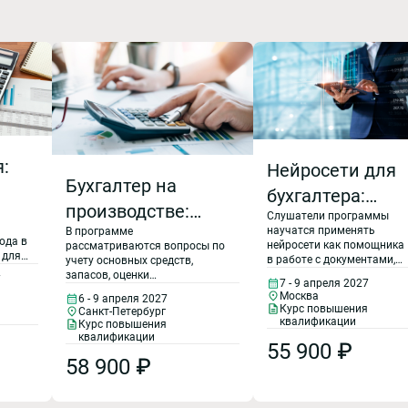
:
Нейросети для
Бухгалтер на
бухгалтера:
производстве:
Слушатели программы
практика,
научатся применять
В программе
учет,
кого
ода в
автоматизация,
нейросети как помощника
рассматриваются вопросы по
 для
налогообложение
в работе с документами,
учету основных средств,
го
безопасность
таблицами, 1С и
запасов, оценки
7
и расчет
7 - 9 апреля 2027
Р,
отчетностью, сохраняя
7
незавершенного производства
Москва
6 - 9 апреля 2027
ского
контроль,
и реализации готовой
заработной платы
Курс повышения
Санкт-Петербург
ответственность и
продукции, оценки
квалификации
Курс повышения
й для
соответствие
себестоимости продукции. Все
с учетом
квалификации
55 900 ₽
требованиям
вопросы рассматриваются на
специфики
58 900 ₽
законодательства.
конкретных примерах, с
Программа
разбором рекомендаций ФНС
производственных
о
предназначена для
и арбитражной практики,
практикующих
подробно освещаются