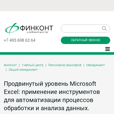
Заказать обратный
звонок
+7 495 698 63 64
ОБРАТНЫЙ ЗВОНОК
ФинКонт
Учебный центр
Расписание семинаров
Менеджмент
Общий менеджмент
Даю согласие на обработку персональных
данные и соглашаюсь с
политикой
конфиденциальности
Продвинутый уровень Microsoft
Excel: применение инструментов
для автоматизации процессов
Заказать
обработки и анализа данных.