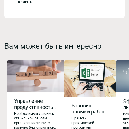
клиента.
Вам может быть интересно
Управление
Э
Базовые
продуктивностью
ли
навыки работы
сотрудников,
ру
Необходимым условием
Рез
в Microsoft
профилактика
к
В рамках
стабильной работы
про
Excel для
практической
организации является
зав
эмоционального
ко
программы
наличие благоприятной
нас