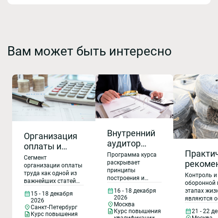
Вам может быть интересно
Внутренний
Организация
аудитор
оплаты и
Практи
СМК (ГОСТ Р
Программа курса
нормирование
Сегмент
рекоме
ИСО 9001-
раскрывает
труда на
организации оплаты
принципы
предуп
2015, ГОСТ
труда как одной из
Контроль и
предприятии
построения и
важнейших статей
примен
РВ 0015-002-
оборонной 
функционирования
затрат, является
этапах жиз
16 - 18 декабря
контраф
2020).
системы
15 - 18 декабря
значимым не только
2026
являются о
2026
менеджмента
фальси
Организация
Москва
для проведения
организаци
Санкт-Петербург
качества, состав
21 - 22 д
Курс повышения
контроля
продукц
и порядок
выполнении
Курс повышения
требований
Москва
квалификации