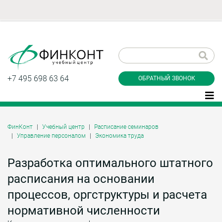
Заказать обратный
звонок
+7 495 698 63 64
ОБРАТНЫЙ ЗВОНОК
ФинКонт
Учебный центр
Расписание семинаров
Управление персоналом
Экономика труда
Даю согласие на обработку персональных
данные и соглашаюсь с
политикой
конфиденциальности
Разработка оптимального штатного
расписания на основании
процессов, оргструктуры и расчета
Заказать
нормативной численности