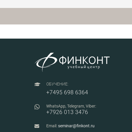
техническое обес
ПНР на этапах
строительства об
Правила определ
объемов работ, 
расценок и расче
коэффициентов, 
на трудозатраты. Особо
внимание будет у
типичным ошибк
встречающимся 
разработке смет 
пусконаладочные
ОБУЧЕНИЕ:
+7495 698 6364
WhatsApp, Telegram, Viber:
+7926 013 3476
Email:
seminar@finkont.ru