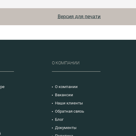
строительства и эксплуатации
объектов различного
функционального назначения, с
Версия для печати
учетом актуальных изменений в
м
нормативно-правовой базе.
и,
Р
О КОМПАНИИ
тре
О компании
Вакансии
Наши клиенты
ю
Обратная связь
Блог
Документы
й
Политика