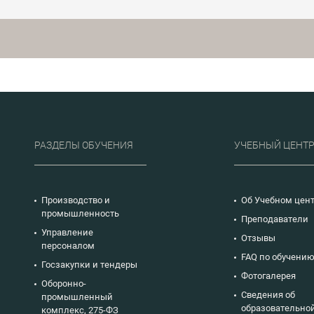
нормативной
приобретут умения и
2026
печение
документации СПДС на
навыки работы с
дату проведения курса.
тепловизором и обработки
ъектов;
Особое внимание
результатов
ения
уделяется практически
обследования.
применения
примерам оформления
та
проектной документаци
влияющих
а также рассмотрению
е
наиболее сложных
делено
вопросов и типичных
ам,
ошибок.
при
на
РАЗДЕЛЫ ОБУЧЕНИЯ
УЧЕБНЫЙ ЦЕНТ
 работы.
Производство и
Об Учебном цен
промышленность
Преподаватели
Управление
Отзывы
персоналом
FAQ по обучени
Госзакупки и тендеры
Фотогалерея
Оборонно-
Сведения об
промышленный
образовательно
комплекс, 275-ФЗ