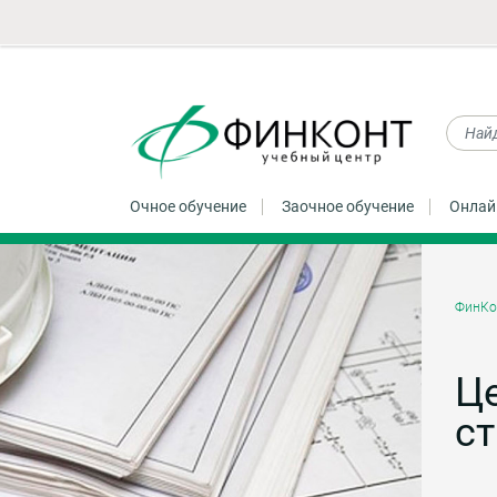
Очное обучение
Заочное обучение
Онлай
ФинКо
Ц
ст