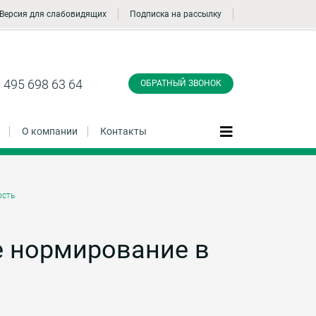
Версия для слабовидящих
Подписка на рассылку
Заказать обратный
звонок
 495 698 63 64
ОБРАТНЫЙ ЗВОНОК
О компании
Контакты
ость
Даю согласие на обработку персональных
данные и соглашаюсь с
политикой
конфиденциальности
е нормирование в
Заказать