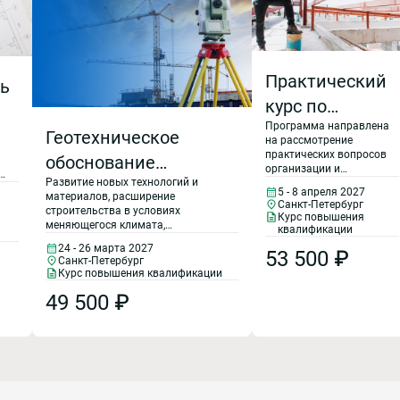
Практический
ь
курс по
Программа направлена
техническому
Геотехническое
на рассмотрение
обследованию
практических вопросов
обоснование
организации и
строительных
Развитие новых технологий и
строительства:
оформления
5 - 8 апреля 2027
материалов, расширение
обследований
конструкций
Санкт-Петербург
:
изыскательская
строительства в условиях
конструкций зданий и
Курс повышения
меняющегося климата,
сооружений.
зданий и
квалификации
деятельность в
сейсмической активности, в зоне
Программа
24 - 26 марта 2027
сооружений.
53 500 ₽
многолетнемерзлых грунтов
рассматривает
области механики
Санкт-Петербург
требуют особого внимания к
организацию и
Курс повышения квалификации
ГОСТ 31937 -
обеспечению безопасности,
грунтов, геотехники и
оформление
надежности и долговечности
49 500 ₽
обследований от
2024
фундаментостроения
строительных объектов. В
техзадания до отчета,
программе рассматривается
учитывая приборы и
комплекс полевых инженерно-
методы проведения
геологических, гидрогеологических
обследований.
и геотехнических изысканий и
расчетов для геотехнического
сопровождения проектирования,