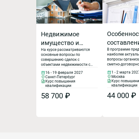
Особеннос
Недвижимое
составлен
имущество и
В программе пре
На курсе рассматриваются
на
сделки с ним с
наиболее актуал
основные вопросы по
пусконал
учетом
вопросы организ
совершению сделок с
сметно-договорно
объектами недвижимости с
работы и 
изменений
отдела ПТО на вс
учетом последних изменений
1 - 2 марта 202
16 - 19 февраля 2027
реализации проек
гражданского, земельного и
в 2027 год
гражданского и
Москва
Санкт-Петербург
проведении пуско
градостроительного
Курс повышен
Курс повышения
наладочных рабо
законодательства.
земельного
квалификации
квалификации
автоматизирова
законодательства
44 000 ₽
58 700 ₽
системам, в том 
АСУ ТП с учетом 
законодательных
нормативно-прав
регламентирующ
деятельность ор
при ПНР. В ходе обучения
будут рассмотрен
вопросы как: нор
правовое и норм