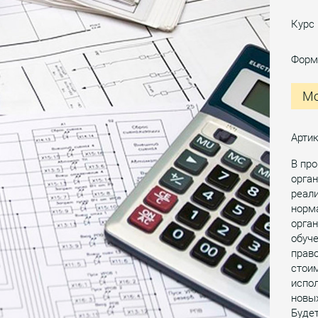
Курс
Форм
Мо
Арти
В пр
орган
реали
норм
орган
обуче
право
стоим
испо
новых
Буде