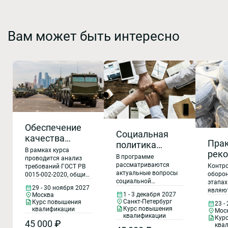
Вам может быть интересно
Обеспечение
Социальная
качества
Пра
политика
продукции при
В рамках курса
реко
организации:
В программе
выполнении
проводится анализ
пре
тенденции C&B,
рассматриваются
Контро
требований ГОСТ РВ
ГОЗ с учётом
актуальные вопросы
при
оборон
0015-002-2020, общих
реализация
требований
социальной
этапах
требований по ГОСТ Р
конт
корпоративных
29 - 30 ноября 2027
ответственности
стандартов
являю
ИСО 9001-2015 и
1 - 3 декабря 2027
фал
Москва
социальных
бизнеса, реализации
органи
дополнительных
«СРПП. ВТ».
Санкт-Петербург
Курс повышения
23 -
корпоративных
прод
выполн
программ,
требований по ГОСТ Р
Курс повышения
квалификации
Мос
Методы
социальных программ
оборон
58876-2020, к СМК
квалификации
вып
корпоративное
Кур
и интеграции
обнаружения
45 000 ₽
обеспе
организаций.
ква