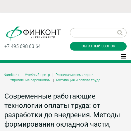
Заказать обратный
звонок
+7 495 698 63 64
ОБРАТНЫЙ ЗВОНОК
ФинКонт
Учебный центр
Расписание семинаров
Управление персоналом
Мотивация и оплата труда
Даю согласие на обработку персональных
данные и соглашаюсь с
политикой
конфиденциальности
Современные работающие
технологии оплаты труда: от
разработки до внедрения. Методы
Заказать
формирования окладной части,