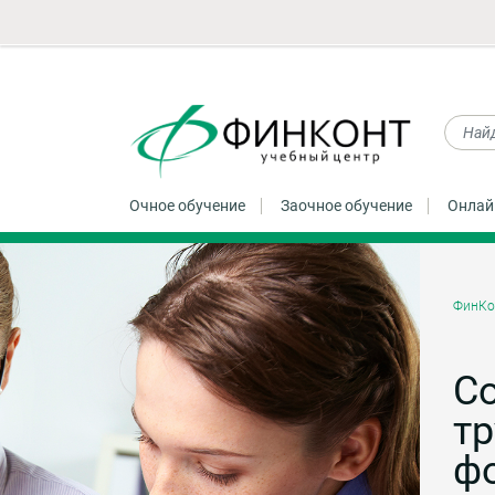
Очное обучение
Заочное обучение
Онлай
ФинКо
С
тр
ф