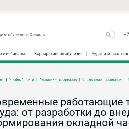
+7
н и вебинары
Корпоративное обучение
Аудит и консалтинг
нт
Учебный центр
Расписание семинаров
Управление персоналом
овременные работающие т
уда: от разработки до вн
ормирования окладной ча