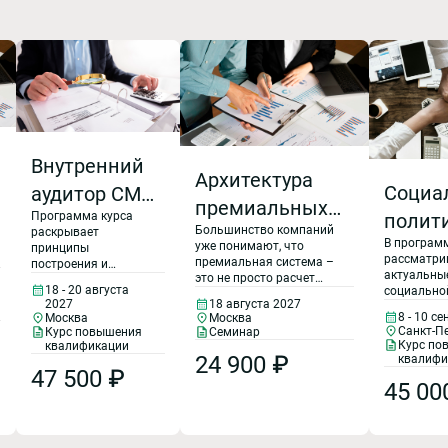
Внутренний
Архитектура
Социа
аудитор СМК
премиальных
полит
Программа курса
(ГОСТ Р ИСО
Большинство компаний
схем:
раскрывает
В програм
органи
9001-2015,
уже понимают, что
принципы
рассматри
инструменты и
премиальная система –
построения и
тенден
ГОСТ РВ
актуальны
это не просто расчет
функционирования
кейсы. Как
18 - 20 августа
социально
бонусов, а
системы
реали
0015-002-
2027
18 августа 2027
ответствен
стратегический
менеджмента
создать
8 - 10 с
Москва
Москва
реализаци
инструмент управления
корпо
качества, состав
2020).
Санкт-П
Курс повышения
Семинар
корпорати
бизнесом. От ее
систему
требований
Курс по
квалификации
социальны
социа
Организация
эффективности зависит
24 900 ₽
квалифи
требования ГОСТ Р
интеграци
премирования,
47 500 ₽
прибыль, вовлеченность
ИСО 9001 – 2015 и
прогр
45 00
и порядок
устойчивог
сотрудников и
ГОСТ РВ 0015-002-
выгодную для
корпорати
устойчивость компании к
2020 к СМК,
корпо
проведения
управление
изменениям. Однако
принципы и методы
компании и
стандартные решения
управ
проведения
аудитов на