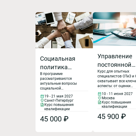
Управление
Социальная
постоянной
политика
Курс для опытных
частью
В программе
организации:
специалистов ОТиЗ и 
рассматриваются
заработной
охватывает все ключ
тенденции C&B,
актуальные вопросы
аспекты: от оценки
социальной
платы: оцен
должностей и постро
реализация
ответственности бизнеса,
10 - 11 июня 2027
системы грейдов, до
19 - 21 мая 2027
должностей 
реализации
Москва
корпоративных
Санкт-Петербург
определения
Курс повышения
корпоративных
Курс повышения
справедливых зарпл
построение
квалификации
социальных программ и
социальных
квалификации
диапазонов и механи
интеграции принципов
системы
45 900 ₽
их регулирования.
программ,
45 000 ₽
устойчивого развития в
Слушатели освоят
корпоративное
грейдов.
современные методы
корпоративное
управление.
рыночного
Подходы к
управление
ценообразования (ma