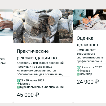
Оценка
должностей
Семинар дает
Практические
и
возможность
рекомендации по
построение
систематизировать
C&B
профессиональный
Контроль и испытания оборонной
предупреждению
евые
системы
подход к грейдам,
продукции на всех этапах
17 августа 2027
перейти от
ка
применения
грейдов
жизненного цикла являются
Москва
ения
«методики
Семинар
обязательными для организаций,
и
расчета» к
контрафактной и
участвующих в выполнении
управленческой
24 900 ₽
29 - 30 июня 2027
государственного оборонного
атных
фальсифицированной
Москва
логике и
заказа, поскольку обеспечивают
змов
Курс повышения квалификации
сформировать
соответствие продукции
продукции при
устойчивую
установленным требованиям.
45 000 ₽
экспертную
выполнении
позицию в работе с
грейдами.
государственного
rket