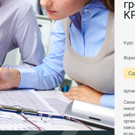
гр
K
Курс
Форм
Са
Артик
Сама
никог
рабо
орган
макси
если 