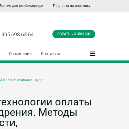
Версия для слабовидящих
Подписка на рассылку
Заказать обратный
звонок
 495 698 63 64
ОБРАТНЫЙ ЗВОНОК
О компании
Контакты
Мотивация и оплата труда
Даю согласие на обработку персональных
данные и соглашаюсь с
политикой
конфиденциальности
ехнологии оплаты
едрения. Методы
Заказать
сти,